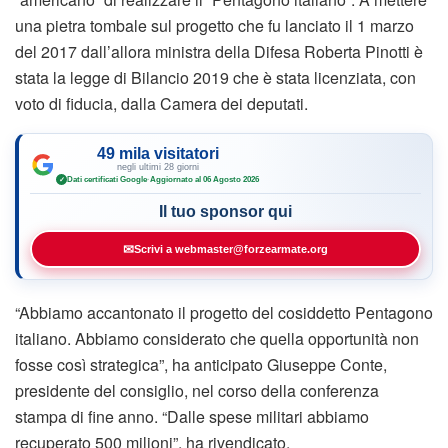
una pietra tombale sul progetto che fu lanciato il 1 marzo
del 2017 dall’allora ministra della Difesa Roberta Pinotti è
stata la legge di Bilancio 2019 che è stata licenziata, con
voto di fiducia, dalla Camera dei deputati.
49 mila visitatori
negli ultimi 28 giorni
Dati certificati Google
·
Aggiornato al 06 Agosto 2026
✓
Il tuo sponsor qui
✉
Scrivi a webmaster@forzearmate.org
“Abbiamo accantonato il progetto del cosiddetto Pentagono
italiano. Abbiamo considerato che quella opportunità non
fosse così strategica”, ha anticipato Giuseppe Conte,
presidente del consiglio, nel corso della conferenza
stampa di fine anno. “Dalle spese militari abbiamo
recuperato 500 milioni”, ha rivendicato.