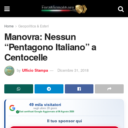
Home
Geopolitica & Esteri
Manovra: Nessun
“Pentagono Italiano” a
Centocelle
by
Ufficio Stampa
Dicembre 31, 2018
49 mila visitatori
negli ultimi 28 giorni
Dati certificati Google
·
Aggiornato al 06 Agosto 2026
✓
Il tuo sponsor qui