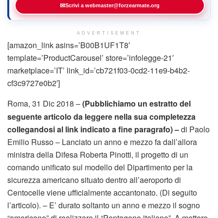
✉
Scrivi a webmaster@forzearmate.org
ADVERTISEMENT
[amazon_link asins=’B00B1UF1T8′
template=’ProductCarousel’ store=’infolegge-21′
marketplace=’IT’ link_id=’cb721f03-0cd2-11e9-b4b2-
cf3c9727e0b2′]
Roma, 31 Dic 2018 –
(Pubblichiamo un estratto del
seguente articolo da leggere nella sua completezza
collegandosi al link indicato a fine paragrafo) –
di Paolo
Emilio Russo – Lanciato un anno e mezzo fa dall’allora
ministra della Difesa Roberta Pinotti, il progetto di un
comando unificato sul modello del Dipartimento per la
sicurezza americano situato dentro all’aeroporto di
Centocelle viene ufficialmente accantonato. (Di seguito
l’articolo). – E’ durato soltanto un anno e mezzo il sogno
“americano” di realizzare il “Pentagono italiano”. A mettere