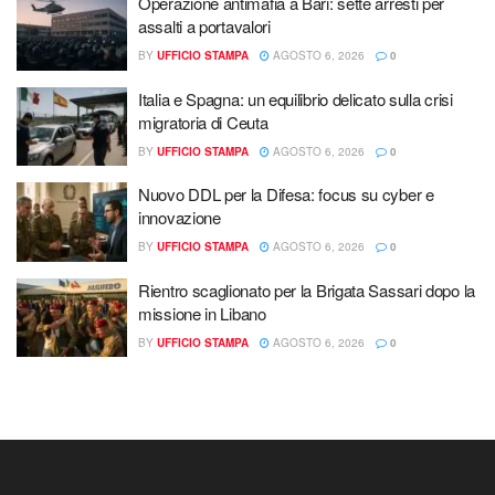
Operazione antimafia a Bari: sette arresti per
assalti a portavalori
BY
UFFICIO STAMPA
AGOSTO 6, 2026
0
Italia e Spagna: un equilibrio delicato sulla crisi
migratoria di Ceuta
BY
UFFICIO STAMPA
AGOSTO 6, 2026
0
Nuovo DDL per la Difesa: focus su cyber e
innovazione
BY
UFFICIO STAMPA
AGOSTO 6, 2026
0
Rientro scaglionato per la Brigata Sassari dopo la
missione in Libano
BY
UFFICIO STAMPA
AGOSTO 6, 2026
0