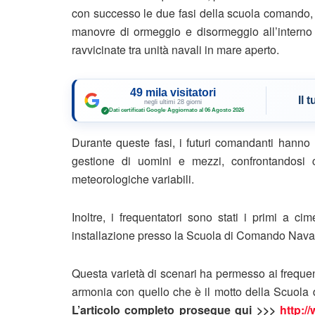
con successo le due fasi della scuola comando, 
manovre di ormeggio e disormeggio all’interno
ravvicinate tra unità navali in mare aperto.
49 mila visitatori
Il 
negli ultimi 28 giorni
Dati certificati Google
·
Aggiornato al 06 Agosto 2026
✓
Durante queste fasi, i futuri comandanti hanno
gestione di uomini e mezzi, confrontandosi c
meteorologiche variabili.
Inoltre, i frequentatori sono stati i primi a c
installazione presso la Scuola di Comando Nava
Questa varietà di scenari ha permesso ai frequent
armonia con quello che è il motto della Scuola 
L’articolo completo prosegue qui >>>
http:/