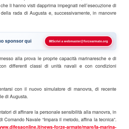
che li hanno visti dapprima impegnati nell’esecuzione di
 della rada di Augusta e, successivamente, in manovre
tuo sponsor qui
✉
Scrivi a webmaster@forzearmate.org
 messo alla prova le proprie capacità marinaresche e di
on differenti classi di unità navali e con condizioni
imentarsi con il nuovo simulatore di manovra, di recente
le di Augusta.
atori di affinare la personale sensibilità alla manovra, in
di Comando Navale “Impara il metodo, affina la tecnica”.
/www.difesaonline.it/news-forze-armate/mare/la-marina-