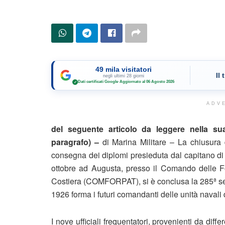
49 mila visitatori
Il
negli ultimi 28 giorni
Dati certificati Google
·
Aggiornato al 06 Agosto 2026
✓
ADV
del seguente articolo da leggere nella su
paragrafo) –
di Marina Militare – La chiusur
consegna dei diplomi presieduta dal capitano di v
ottobre ad Augusta, presso il Comando delle F
Costiera (COMFORPAT), si è conclusa la 285ª se
1926 forma i futuri comandanti delle unità navali 
I nove ufficiali frequentatori, provenienti da dif