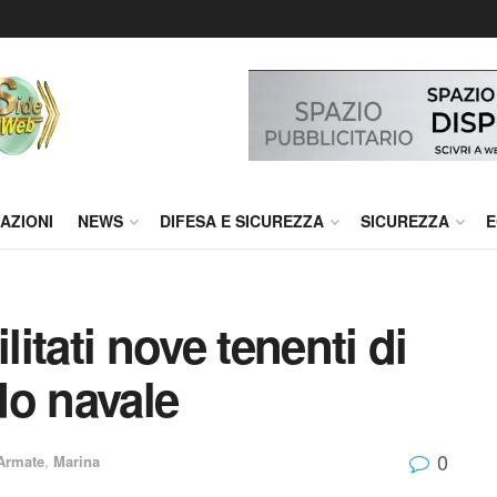
AZIONI
NEWS
DIFESA E SICUREZZA
SICUREZZA
E
litati nove tenenti di
do navale
0
Armate
,
Marina