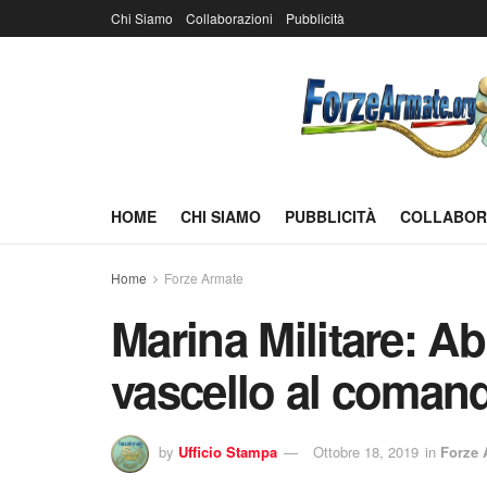
Chi Siamo
Collaborazioni
Pubblicità
HOME
CHI SIAMO
PUBBLICITÀ
COLLABOR
Home
Forze Armate
Marina Militare: Abi
vascello al coman
by
Ufficio Stampa
Ottobre 18, 2019
in
Forze 