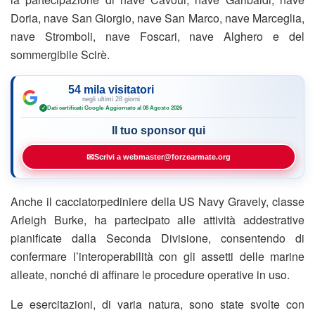
Doria, nave San Giorgio, nave San Marco, nave Marceglia,
nave Stromboli, nave Foscari, nave Alghero e del
sommergibile Scirè.
54 mila visitatori
negli ultimi 28 giorni
Dati certificati Google
·
Aggiornato al 08 Agosto 2026
✓
Il tuo sponsor qui
✉
Scrivi a webmaster@forzearmate.org
Anche il cacciatorpediniere della US Navy Gravely, classe
Arleigh Burke, ha partecipato alle attività addestrative
pianificate dalla Seconda Divisione, consentendo di
confermare l’interoperabilità con gli assetti delle marine
alleate, nonché di affinare le procedure operative in uso.
Le esercitazioni, di varia natura, sono state svolte con