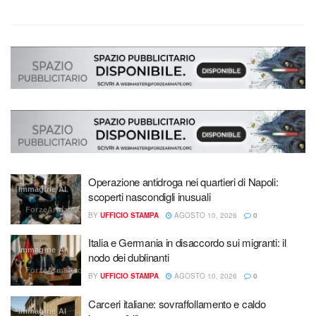
Operazione antidroga nei quartieri di Napoli:
Immagine AI
scoperti nascondigli inusuali
ForzeArmate.org
BY
UFFICIO STAMPA
AGOSTO 10, 2026
0
Italia e Germania in disaccordo sui migranti: il
Immagine AI
nodo dei dublinanti
ForzeArmate.org
BY
UFFICIO STAMPA
AGOSTO 10, 2026
0
Carceri italiane: sovraffollamento e caldo
Immagine AI