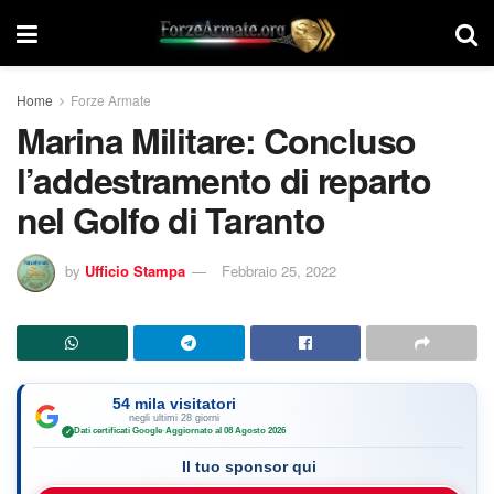
Home
Forze Armate
Marina Militare: Concluso
l’addestramento di reparto
nel Golfo di Taranto
by
Ufficio Stampa
Febbraio 25, 2022
54 mila visitatori
negli ultimi 28 giorni
Dati certificati Google
·
Aggiornato al 08 Agosto 2026
✓
Il tuo sponsor qui