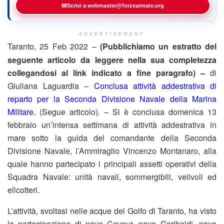
✉
Scrivi a webmaster@forzearmate.org
ADVERTISEMENT
Taranto, 25 Feb 2022 –
(Pubblichiamo un estratto del
seguente articolo da leggere nella sua completezza
collegandosi al link indicato a fine paragrafo) –
di
Giuliana Laguardia –
Conclusa attività addestrativa di
reparto per la Seconda Divisione Navale della Marina
Militare.
(Segue articolo). – Si è conclusa domenica 13
febbraio un’intensa settimana di attività addestrativa in
mare sotto la guida del comandante della Seconda
Divisione Navale, l’Ammiraglio Vincenzo Montanaro, alla
quale hanno partecipato i principali assetti operativi della
Squadra Navale: unità navali, sommergibili, velivoli ed
elicotteri.
L’attività, svoltasi nelle acque del Golfo di Taranto, ha visto
la partecipazione di nave Cavour, nave Garibaldi, nave