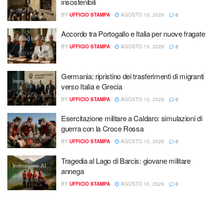
insostenibili
ForzeArmate.org
BY
UFFICIO STAMPA
AGOSTO 10, 2026
0
Accordo tra Portogallo e Italia per nuove fragate
Immagine AI
BY
UFFICIO STAMPA
AGOSTO 10, 2026
0
ForzeArmate.org
Germania: ripristino dei trasferimenti di migranti
Immagine AI
verso Italia e Grecia
ForzeArmate.org
BY
UFFICIO STAMPA
AGOSTO 10, 2026
0
Esercitazione militare a Caldaro: simulazioni di
Immagine AI
guerra con la Croce Rossa
ForzeArmate.org
BY
UFFICIO STAMPA
AGOSTO 10, 2026
0
Tragedia al Lago di Barcis: giovane militare
Immagine AI
annega
ForzeArmate.org
BY
UFFICIO STAMPA
AGOSTO 10, 2026
0