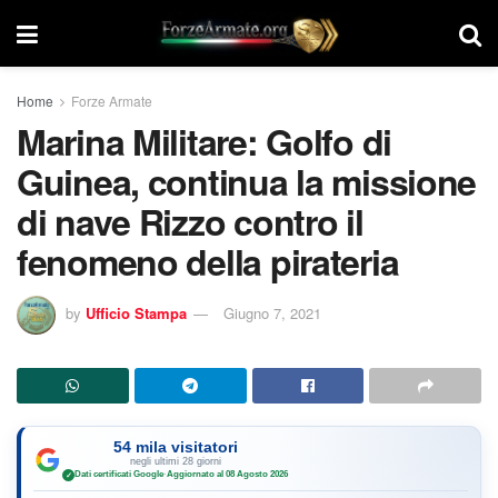
Home
Forze Armate
Marina Militare: Golfo di
Guinea, continua la missione
di nave Rizzo contro il
fenomeno della pirateria
by
Ufficio Stampa
Giugno 7, 2021
54 mila visitatori
negli ultimi 28 giorni
Dati certificati Google
·
Aggiornato al 08 Agosto 2026
✓