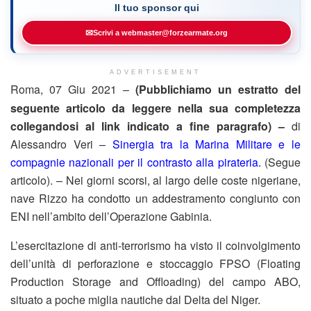
Il tuo sponsor qui
✉
Scrivi a webmaster@forzearmate.org
ADVERTISEMENT
Roma, 07 Giu 2021 –
(Pubblichiamo un estratto del
seguente articolo da leggere nella sua completezza
collegandosi al link indicato a fine paragrafo) –
di
Alessandro Veri –
Sinergia tra la Marina Militare e le
compagnie nazionali per il contrasto alla pirateria.
(Segue
articolo). – Nei giorni scorsi, al largo delle coste nigeriane,
nave Rizzo ha condotto un addestramento congiunto con
ENI nell’ambito dell’Operazione Gabinia.
L’esercitazione di anti-terrorismo ha visto il coinvolgimento
dell’unità di perforazione e stoccaggio FPSO (Floating
Production Storage and Offloading) del campo ABO,
situato a poche miglia nautiche dal Delta del Niger.