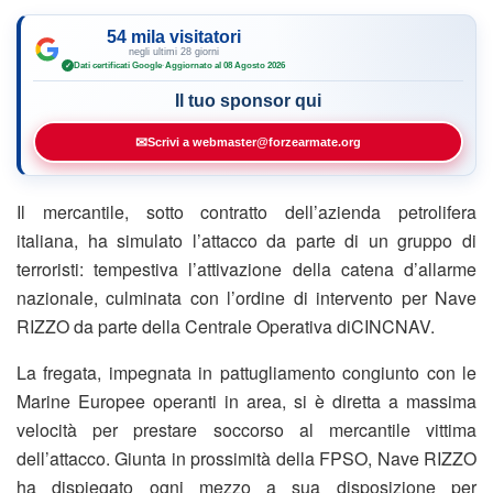
54 mila visitatori
negli ultimi 28 giorni
Dati certificati Google
·
Aggiornato al 08 Agosto 2026
✓
Il tuo sponsor qui
✉
Scrivi a webmaster@forzearmate.org
Il mercantile, sotto contratto dell’azienda petrolifera
italiana, ha simulato l’attacco da parte di un gruppo di
terroristi: tempestiva l’attivazione della catena d’allarme
nazionale, culminata con l’ordine di intervento per Nave
RIZZO da parte della Centrale Operativa diCINCNAV.
La fregata, impegnata in pattugliamento congiunto con le
Marine Europee operanti in area, si è diretta a massima
velocità per prestare soccorso al mercantile vittima
dell’attacco. Giunta in prossimità della FPSO, Nave RIZZO
ha dispiegato ogni mezzo a sua disposizione per