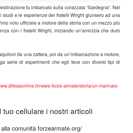
stinazione fu imbarcato sulla corazzata “Sardegna”. Nel
li studi e le esperienze dei fratelli Wright giunsero ad una
primo volo ufficiale a motore della storia con un mezzo più
enza con i fratelli Wright, iniziando un’amicizia che durò
 aquiloni da una zattera, poi da un’imbarcazione a motore,
ga serie di esperimenti che egli fece con diversi tipi di
www.difesaonline.it/news-forze-armate/storia/un-marinaio-
tuo cellulare i nostri articoli
ti alla comunità forzearmate.org/