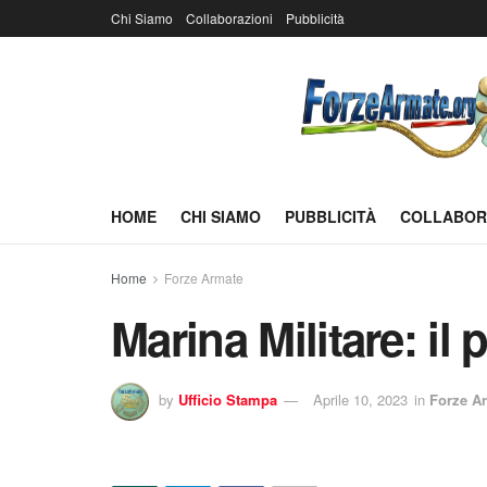
Chi Siamo
Collaborazioni
Pubblicità
HOME
CHI SIAMO
PUBBLICITÀ
COLLABOR
Home
Forze Armate
Marina Militare: il
by
Ufficio Stampa
Aprile 10, 2023
in
Forze A