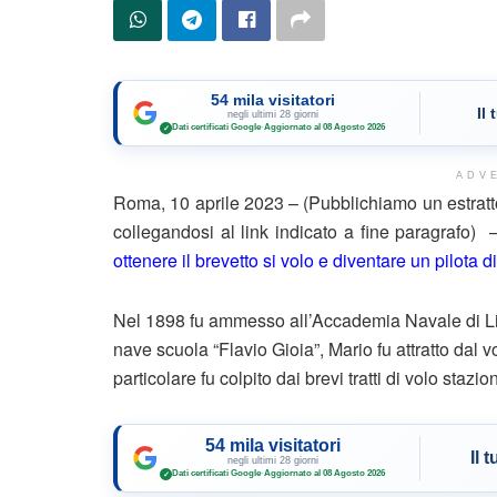
54 mila visitatori
Il
negli ultimi 28 giorni
Dati certificati Google
·
Aggiornato al 08 Agosto 2026
✓
ADV
Roma, 10 aprile 2023 – (Pubblichiamo un estratt
collegandosi al link indicato a fine paragrafo)
ottenere il brevetto si volo e diventare un pilota d
Nel 1898 fu ammesso all’Accademia Navale di Li
nave scuola “Flavio Gioia”, Mario fu attratto dal 
particolare fu colpito dai brevi tratti di volo staz
54 mila visitatori
Il 
negli ultimi 28 giorni
Dati certificati Google
·
Aggiornato al 08 Agosto 2026
✓