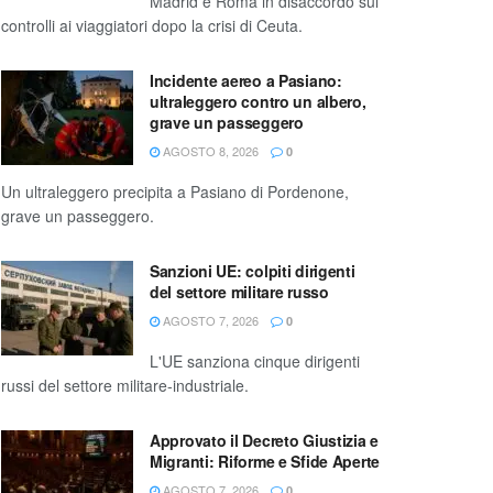
Madrid e Roma in disaccordo sui
controlli ai viaggiatori dopo la crisi di Ceuta.
Incidente aereo a Pasiano:
ultraleggero contro un albero,
grave un passeggero
AGOSTO 8, 2026
0
Un ultraleggero precipita a Pasiano di Pordenone,
grave un passeggero.
Sanzioni UE: colpiti dirigenti
del settore militare russo
AGOSTO 7, 2026
0
L'UE sanziona cinque dirigenti
russi del settore militare-industriale.
Approvato il Decreto Giustizia e
Migranti: Riforme e Sfide Aperte
AGOSTO 7, 2026
0