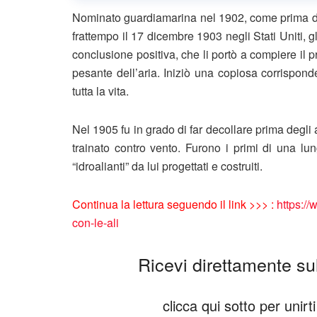
Nominato guardiamarina nel 1902, come prima de
frattempo il 17 dicembre 1903 negli Stati Uniti, g
conclusione positiva, che li portò a compiere il 
pesante dell’aria. Iniziò una copiosa corrispond
tutta la vita.
Nel 1905 fu in grado di far decollare prima degli
trainato contro vento. Furono i primi di una lun
“idroalianti” da lui progettati e costruiti.
Continua la lettura seguendo il link >>> :
https://
con-le-ali
Ricevi direttamente sul 
clicca qui sotto per unir