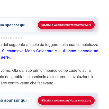
 tuo sponsor qui
✉
Scrivi a webmaster@forzearmate.org
ERTISEMENT
o del seguente articolo da leggere nella sua completezza
 –
Si chiamava Mario Calderara e fu il primo marinaio ad
i aerei.
vorno. Già dal suo primo imbarco come cadetto sulla
volo dei gabbiani e cominciò a studiarne le evoluzioni. In
ionario contro vento che facevano.
tuo sponsor qui
✉
Scrivi a webmaster@forzearmate.org