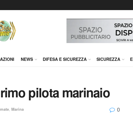
AZIONI
NEWS
DIFESA E SICUREZZA
SICUREZZA
E
 primo pilota marinaio
0
rmate
,
Marina