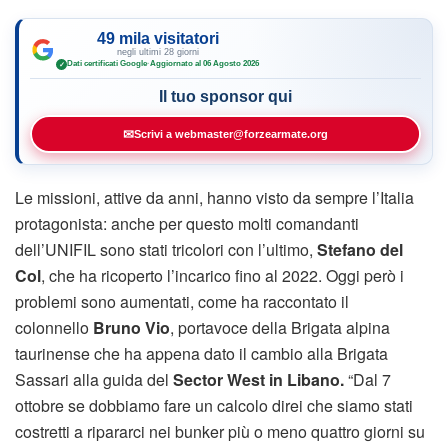
49 mila visitatori
negli ultimi 28 giorni
Dati certificati Google
·
Aggiornato al 06 Agosto 2026
✓
Il tuo sponsor qui
✉
Scrivi a webmaster@forzearmate.org
Le missioni, attive da anni, hanno visto da sempre l’Italia
protagonista: anche per questo molti comandanti
dell’UNIFIL sono stati tricolori con l’ultimo,
Stefano del
Col
, che ha ricoperto l’incarico fino al 2022. Oggi però i
problemi sono aumentati, come ha raccontato il
colonnello
Bruno Vio
, portavoce della Brigata alpina
taurinense che ha appena dato il cambio alla Brigata
Sassari alla guida del
Sector West in Libano.
“Dal 7
ottobre se dobbiamo fare un calcolo direi che siamo stati
costretti a ripararci nei bunker più o meno quattro giorni su