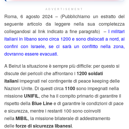
ADVERTISEMENT
Roma, 6 agosto 2024 – (Pubblichiamo un estratto del
seguente articolo da leggere nella sua completezza
collegandosi al link indicato a fine paragrafo) –
I militari
italiani in libano sono circa 1200 e sono dislocati a nord, ai
confini con israele, se ci sarà un conflitto nella zona,
dovranno essere evacuati.
A Beirut la situazione è sempre più difficile: per questo si
discute dei pericoli che affrontano i
1200 soldati
italiani
impegnati nel contingente di peace keeping delle
Nazioni Unite. Di questi circa
1100
sono impegnati nella
missione
UNIFIL
, che ha il compito primario di garantire il
rispetto della
Blue Line
e di garantire le condizioni di pace
e sicurezza, mentre i restanti 100 sono coinvolti
nella
MIBIL
, la missione bilaterale di addestramento
delle
forze di sicurezza libanesi
.