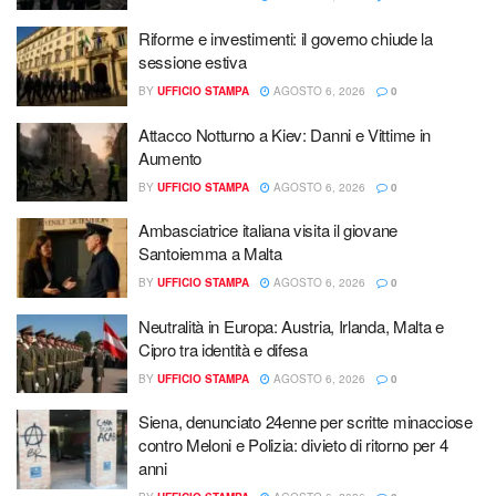
Riforme e investimenti: il governo chiude la
sessione estiva
BY
UFFICIO STAMPA
AGOSTO 6, 2026
0
Attacco Notturno a Kiev: Danni e Vittime in
Aumento
BY
UFFICIO STAMPA
AGOSTO 6, 2026
0
Ambasciatrice italiana visita il giovane
Santoiemma a Malta
BY
UFFICIO STAMPA
AGOSTO 6, 2026
0
Neutralità in Europa: Austria, Irlanda, Malta e
Cipro tra identità e difesa
BY
UFFICIO STAMPA
AGOSTO 6, 2026
0
Siena, denunciato 24enne per scritte minacciose
contro Meloni e Polizia: divieto di ritorno per 4
anni