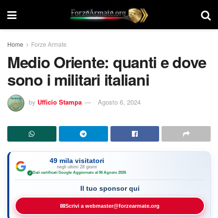
Home
Forze Armate
Medio Oriente: quanti e dove
sono i militari italiani
by
Ufficio Stampa
Agosto 6, 2024
49 mila visitatori
negli ultimi 28 giorni
Dati certificati Google
·
Aggiornato al 06 Agosto 2026
✓
Il tuo sponsor qui
✉
Scrivi a webmaster@forzearmate.org