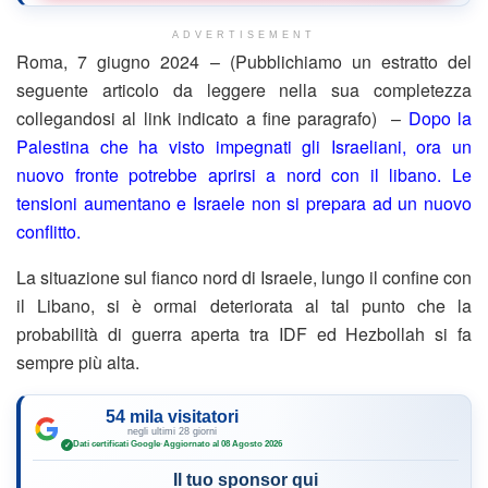
ADVERTISEMENT
Roma, 7 giugno 2024 – (Pubblichiamo un estratto del
seguente articolo da leggere nella sua completezza
collegandosi al link indicato a fine paragrafo) –
Dopo la
Palestina che ha visto impegnati gli Israeliani, ora un
nuovo fronte potrebbe aprirsi a nord con il libano. Le
tensioni aumentano e Israele non si prepara ad un nuovo
conflitto.
La situazione sul fianco nord di Israele, lungo il confine con
il Libano, si è ormai deteriorata al tal punto che la
probabilità di guerra aperta tra IDF ed Hezbollah si fa
sempre più alta.
54 mila visitatori
negli ultimi 28 giorni
Dati certificati Google
·
Aggiornato al 08 Agosto 2026
✓
Il tuo sponsor qui