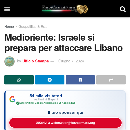
Home
Geopolitica & Esteri
Medioriente: Israele si
prepara per attaccare Libano
by
Ufficio Stampa
Giugno 7, 2024
54 mila visitatori
negli ultimi 28 giorni
Dati certificati Google
·
Aggiornato al 08 Agosto 2026
✓
Il tuo sponsor qui
✉
Scrivi a webmaster@forzearmate.org