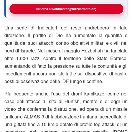
✉
Scrivi a webmaster@forzearmate.org
Una serie di indicatori del resto andrebbero in tale
direzione. Il partito di Dio ha aumentato la quantità e
qualità dei suoi attacchi contro obbiettivi militari e civili nel
nord di Israele. Nel mese di maggio Hezbollah ha lanciato
oltre 1.000 razzi contro il territorio dello Stato Ebraico,
aumentando di fatto la pressione su tutte le comunità e gli
insediamenti ancora non sfollati e sul dispositivo di basi e
posti di osservazione delle IDF lungo il confine.
Più frequente anche l’uso dei droni kamikaze, come nel
caso dell’attacco al sito di Hurfish, mentre è di oggi un
video che conferma la distruzione, ad opera di un missile
anticarro ALMAS-3 di fabbricazione iraniana, accreditato di
una gittata fino a 10 km e dotato di profilo top-attack, di un
lanciatore del sistema anti-razzo/anti-missile IRONE