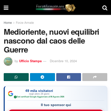
Home
Forze Armate
Medioriente, nuovi equilibri
nascono dal caos delle
Guerre
by
Ufficio Stampa
Dicembre 10, 2024
49 mila visitatori
negli ultimi 28 giorni
Dati certificati Google
·
Aggiornato al 06 Agosto 2026
✓
Il tuo sponsor qui