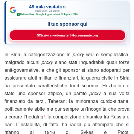
49 mila visitatori
negli ultimi 28 giorni
Dati certificati Google
·
Aggiornato al 06 Agosto 2026
✓
Il tuo sponsor qui
✉
Scrivi a webmaster@forzearmate.org
In Siria la categorizzazione in
proxy war
è semplicistica:
malgrado alcuni
proxy
siano stati inquadrabili quali forze
anti-governative, e che gli sponsor si siano adoperati per
assicurare aiuti militari e finanziari, la guerra civile in Siria
ha presentato caratteristiche fuori schema. Hezbollah è
stato uno sponsor atipico, un partito
proxy
a sua volta
finanziato da terzi, Teheran; la minoranza curdo-siriana,
politicamente abile ma pur sempre un’incognita che prova
a curare l’hedging
; la competizione dinamica tra Russia e
1
Iran. L’instabilità, di fatto, ha radici più attempate che si
rifanno al 1916 di Sykes e Picot,