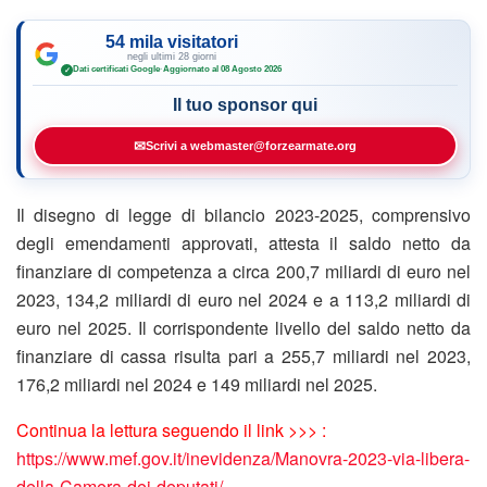
54 mila visitatori
negli ultimi 28 giorni
Dati certificati Google
·
Aggiornato al 08 Agosto 2026
✓
Il tuo sponsor qui
✉
Scrivi a webmaster@forzearmate.org
Il disegno di legge di bilancio 2023-2025, comprensivo
degli emendamenti approvati, attesta il saldo netto da
finanziare di competenza a circa 200,7 miliardi di euro nel
2023, 134,2 miliardi di euro nel 2024 e a 113,2 miliardi di
euro nel 2025. Il corrispondente livello del saldo netto da
finanziare di cassa risulta pari a 255,7 miliardi nel 2023,
176,2 miliardi nel 2024 e 149 miliardi nel 2025.
Continua la lettura seguendo il link >>> :
https://www.mef.gov.it/inevidenza/Manovra-2023-via-libera-
della-Camera-dei-deputati/