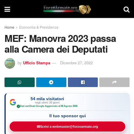
Home
Economia & Previdenza
MEF: Manovra 2023 passa
alla Camera dei Deputati
by
Ufficio Stampa
Dicembre 27, 2022
54 mila visitatori
negli ultimi 28 giorni
Dati certificati Google
·
Aggiornato al 08 Agosto 2026
✓
Il tuo sponsor qui
✉
Scrivi a webmaster@forzearmate.org