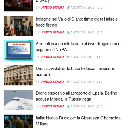
BY
UFFICIO STAMPA
AGOSTO 8, 2026
0
Indagine nel Vallo di Diano: firme digitali false e
frode fiscale
BY
UFFICIO STAMPA
AGOSTO 8, 2026
0
Arretrati insegnanti: le date chiave di agosto per i
pagamenti NoiPA
BY
UFFICIO STAMPA
AGOSTO 8, 2026
0
Droni avvistati sulla base tedesca: tensioni in
aumento
BY
UFFICIO STAMPA
AGOSTO 8, 2026
0
Drone esplosivo all’aeroporto di Lipsia, Berlino
accusa Mosca: la Russia nega
BY
UFFICIO STAMPA
AGOSTO 8, 2026
0
Italia: Nuovo Ruolo per la Sicurezza Cibernetica
Militare