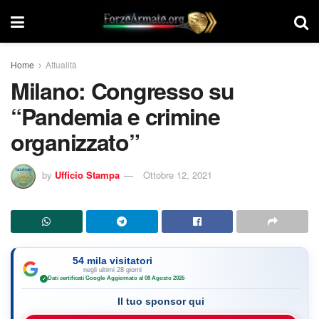
Home
Attualità
Milano: Congresso su
“Pandemia e crimine
organizzato”
by
Ufficio Stampa
Ottobre 12, 2021
54 mila visitatori
negli ultimi 28 giorni
Dati certificati Google
·
Aggiornato al 08 Agosto 2026
✓
Il tuo sponsor qui