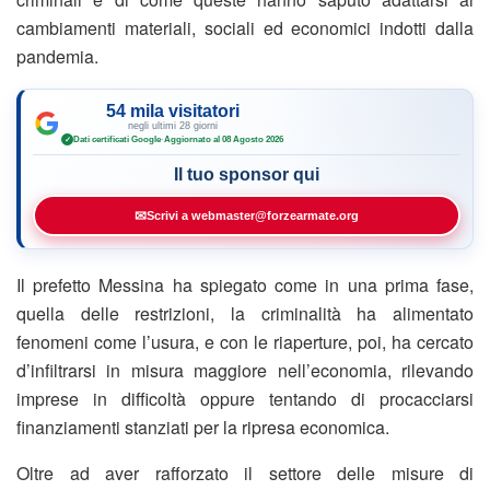
cambiamenti materiali, sociali ed economici indotti dalla
pandemia.
54 mila visitatori
negli ultimi 28 giorni
Dati certificati Google
·
Aggiornato al 08 Agosto 2026
✓
Il tuo sponsor qui
✉
Scrivi a webmaster@forzearmate.org
Il prefetto Messina ha spiegato come in una prima fase,
quella delle restrizioni, la criminalità ha alimentato
fenomeni come l’usura, e con le riaperture, poi, ha cercato
d’infiltrarsi in misura maggiore nell’economia, rilevando
imprese in difficoltà oppure tentando di procacciarsi
finanziamenti stanziati per la ripresa economica.
Oltre ad aver rafforzato il settore delle misure di