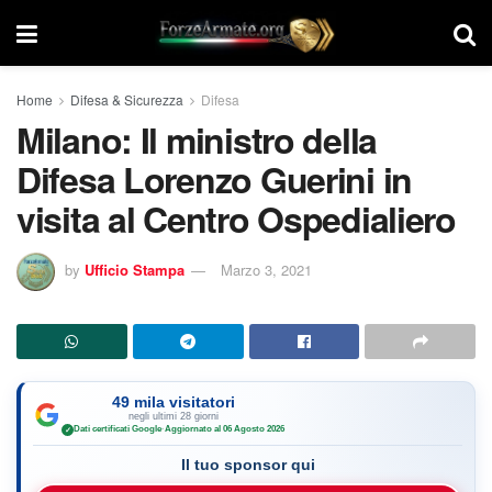
Home
Difesa & Sicurezza
Difesa
Milano: Il ministro della
Difesa Lorenzo Guerini in
visita al Centro Ospedialiero
by
Ufficio Stampa
Marzo 3, 2021
49 mila visitatori
negli ultimi 28 giorni
Dati certificati Google
·
Aggiornato al 06 Agosto 2026
✓
Il tuo sponsor qui