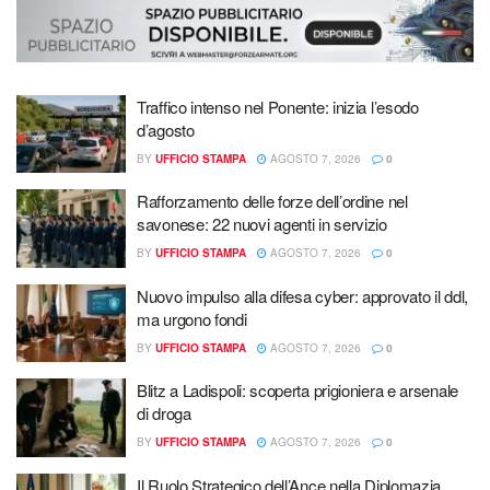
Traffico intenso nel Ponente: inizia l’esodo
d’agosto
BY
UFFICIO STAMPA
AGOSTO 7, 2026
0
Rafforzamento delle forze dell’ordine nel
savonese: 22 nuovi agenti in servizio
BY
UFFICIO STAMPA
AGOSTO 7, 2026
0
Nuovo impulso alla difesa cyber: approvato il ddl,
ma urgono fondi
BY
UFFICIO STAMPA
AGOSTO 7, 2026
0
Blitz a Ladispoli: scoperta prigioniera e arsenale
di droga
BY
UFFICIO STAMPA
AGOSTO 7, 2026
0
Il Ruolo Strategico dell’Ance nella Diplomazia