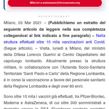
✉
Scrivi a webmaster@forzearmate.org
ADVERTISEMENT
Milano, 03 Mar 2021 –
(Pubblichiamo un estratto del
seguente articolo da leggere nella sua completezza
collegandosi al link indicato a fine paragrafo) –
Nella
struttura effettuati oltre 10 mila vaccinazioni anti Covid.
(Segue articolo). – Visita, lunedì a Milano, del ministro
della Difesa Lorenzo Guerini al Centro Ospedialiero del
capoluogo lombardo. Attualmente presso la struttura
militare, in collaborazione con l’Azienda Socio-Sanitaria
Territoriale “Santi Paolo e Carlo” della Regione Lombardia,
è in corso la vaccinazione a favore del personale sanitario
della Regione Lombardia e degli over 80 enni.
Sono oltre 10 mila i vaccini già effettuati, tra Pfizer-Biontec,
Moderna e AstraZeneca, di cui oltre 300 somministrati a
domicilio presso le RSA (Residenze sanitarie assistite)