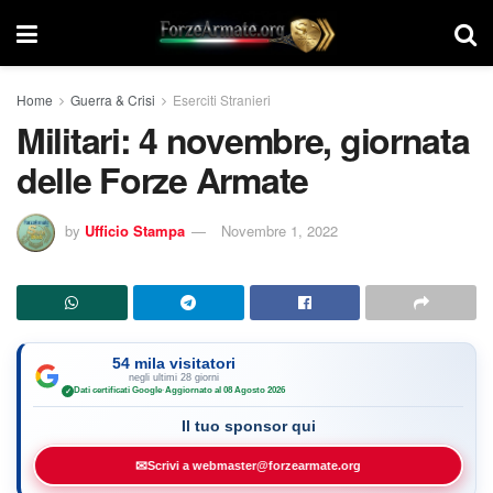
Home
Guerra & Crisi
Eserciti Stranieri
Militari: 4 novembre, giornata
delle Forze Armate
by
Ufficio Stampa
Novembre 1, 2022
54 mila visitatori
negli ultimi 28 giorni
Dati certificati Google
·
Aggiornato al 08 Agosto 2026
✓
Il tuo sponsor qui
✉
Scrivi a webmaster@forzearmate.org