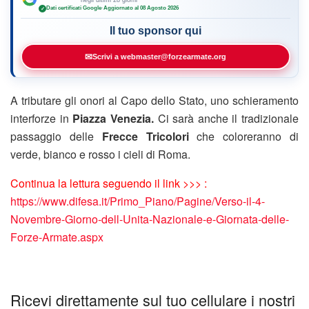
Dati certificati Google
·
Aggiornato al 08 Agosto 2026
✓
Il tuo sponsor qui
✉
Scrivi a webmaster@forzearmate.org
A tributare gli onori al Capo dello Stato, uno schieramento
interforze in
Piazza Venezia.
Ci sarà anche il tradizionale
passaggio delle
Frecce Tricolori
che coloreranno di
verde, bianco e rosso i cieli di Roma.
Continua la lettura seguendo il link >>> :
https://www.difesa.it/Primo_Piano/Pagine/Verso-il-4-
Novembre-Giorno-dell-Unita-Nazionale-e-Giornata-delle-
Forze-Armate.aspx
Ricevi direttamente sul tuo cellulare i nostri