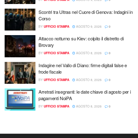
Scontri tra Ultras nel Cuore di Genova: Indagini in
Corso
BY
UFFICIO STAMPA
AGOSTO 9, 2026
0
Attacco notturno su Kiev: colpito il distretto di
Brovary
BY
UFFICIO STAMPA
AGOSTO 8, 2026
0
Indagine nel Vallo di Diano: firme digitali false e
frode fiscale
BY
UFFICIO STAMPA
AGOSTO 8, 2026
0
Arretrati insegnanti: le date chiave di agosto per i
pagamenti NoiPA
BY
UFFICIO STAMPA
AGOSTO 8, 2026
0