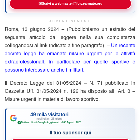
✉
Scrivi a webmaster@forzearmate.org
ADVERTISEMENT
Roma, 13 giugno 2024 – (Pubblichiamo un estratto del
seguente articolo da leggere nella sua completezza
collegandosi al link indicato a fine paragrafo) –
Un recente
decreto legge ha emanato misure urgenti per le attività
extraprofessionali, in particolare per quelle sportive e
possono interessare anche i militari.
Il Decreto Legge del 31/05/2024 – N. 71 pubblicato in
Gazzetta Uff. 31/05/2024 n. 126 ha disposto all’ Art. 3 –
Misure urgenti in materia di lavoro sportivo.
49 mila visitatori
negli ultimi 28 giorni
Dati certificati Google
·
Aggiornato al 06 Agosto 2026
✓
Il tuo sponsor qui