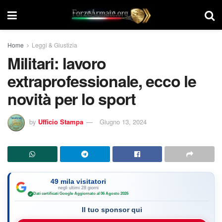
Home
Leggi & Giustizia
Militari: lavoro
extraprofessionale, ecco le
novità per lo sport
by
Ufficio Stampa
Giugno 13, 2024
49 mila visitatori
negli ultimi 28 giorni
Dati certificati Google
·
Aggiornato al 06 Agosto 2026
✓
Il tuo sponsor qui