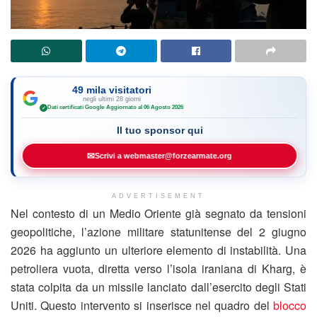
49 mila visitatori
negli ultimi 28 giorni
Dati certificati Google
·
Aggiornato al 06 Agosto 2026
✓
Il tuo sponsor qui
✉
Scrivi a webmaster@forzearmate.org
ADVERTISEMENT
Nel contesto di un Medio Oriente già segnato da tensioni
geopolitiche, l’azione militare statunitense del 2 giugno
2026 ha aggiunto un ulteriore elemento di instabilità. Una
petroliera vuota, diretta verso l’isola iraniana di Kharg, è
stata colpita da un missile lanciato dall’esercito degli Stati
Uniti. Questo intervento si inserisce nel quadro del
blocco