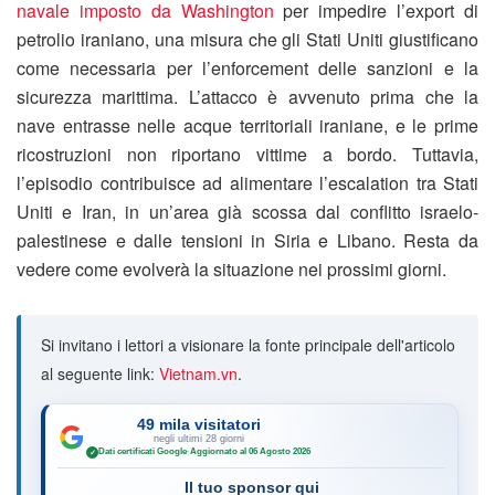
navale imposto da Washington
per impedire l’export di
petrolio iraniano, una misura che gli Stati Uniti giustificano
come necessaria per l’enforcement delle sanzioni e la
sicurezza marittima. L’attacco è avvenuto prima che la
nave entrasse nelle acque territoriali iraniane, e le prime
ricostruzioni non riportano vittime a bordo. Tuttavia,
l’episodio contribuisce ad alimentare l’escalation tra Stati
Uniti e Iran, in un’area già scossa dal conflitto israelo-
palestinese e dalle tensioni in Siria e Libano. Resta da
vedere come evolverà la situazione nei prossimi giorni.
Si invitano i lettori a visionare la fonte principale dell'articolo
al seguente link:
Vietnam.vn
.
49 mila visitatori
negli ultimi 28 giorni
Dati certificati Google
·
Aggiornato al 06 Agosto 2026
✓
Il tuo sponsor qui