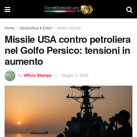
Home
Geopolitica & Esteri
Medio Oriente
Missile USA contro petroliera
nel Golfo Persico: tensioni in
aumento
by
Ufficio Stampa
Giugno 3, 2026