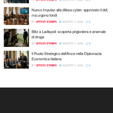
Nuovo impulso alla difesa cyber: approvato il ddl,
ma urgono fondi
BY
UFFICIO STAMPA
AGOSTO 7, 2026
0
Blitz a Ladispoli: scoperta prigioniera e arsenale
di droga
BY
UFFICIO STAMPA
AGOSTO 7, 2026
0
Il Ruolo Strategico dell’Ance nella Diplomazia
Economica Italiana
BY
UFFICIO STAMPA
AGOSTO 7, 2026
0