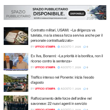
Contratto militari, USAMi: «La dirigenza va
tutelata, ma la stessa forza serviva anche per il
personale contrattualizzato»
BY
UFFICIO STAMPA
AGOSTO 7, 2026
0
Ex Ilva, Bonanni: «La priorità è la bonifica, non il
ricorso contro la sentenza»
BY
UFFICIO STAMPA
AGOSTO 7, 2026
0
Traffico intenso nel Ponente: inizia l’esodo
d’agosto
BY
UFFICIO STAMPA
AGOSTO 7, 2026
0
Rafforzamento delle forze dell’ordine nel
savonese: 22 nuovi agenti in servizio
BY
UFFICIO STAMPA
AGOSTO 7, 2026
0