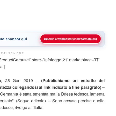
 tuo sponsor qui
✉
Scrivi a webmaster@forzearmate.org
ERTISEMENT
ductCarousel’ store=’infolegge-21′ marketplace=’IT’
a’]
a, 25 Gen 2019 –
(Pubblichiamo un estratto del
ezza collegandosi al link indicato a fine paragrafo) –
lla Germania è stata smentita ma la Difesa tedesca lamenta
nsato”. (Segue articolo). – Sono accuse precise quelle
esco, rivolge all’Italia.