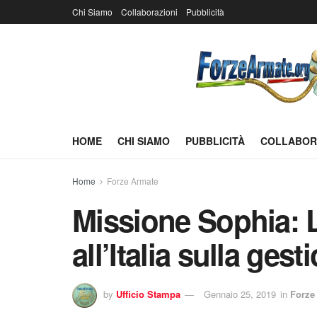
Chi Siamo
Collaborazioni
Pubblicità
HOME
CHI SIAMO
PUBBLICITÀ
COLLABOR
Home
Forze Armate
Missione Sophia: L
all’Italia sulla gest
by
Ufficio Stampa
Gennaio 25, 2019
in
Forze