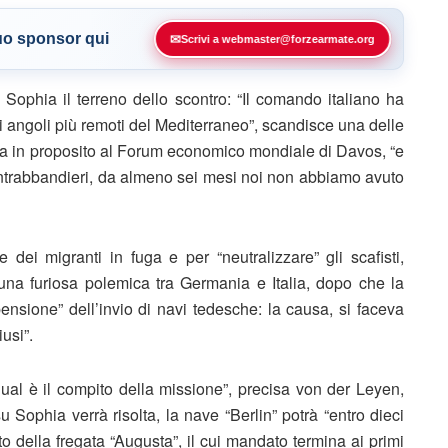
tuo sponsor qui
✉
Scrivi a webmaster@forzearmate.org
ophia il terreno dello scontro: “Il comando italiano ha
 angoli più remoti del Mediterraneo”, scandisce una delle
ata in proposito al Forum economico mondiale di Davos, “e
contrabbandieri, da almeno sei mesi noi non abbiamo avuto
dei migranti in fuga e per “neutralizzare” gli scafisti,
una furiosa polemica tra Germania e Italia, dopo che la
ensione” dell’invio di navi tedesche: la causa, si faceva
iusi”.
qual è il compito della missione”, precisa von der Leyen,
u Sophia verrà risolta, la nave “Berlin” potrà “entro dieci
o della fregata “Augusta”, il cui mandato termina ai primi