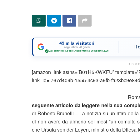
49 mila visitatori
Il
negli ultimi 28 giorni
Dati certificati Google
·
Aggiornato al 06 Agosto 2026
✓
ADV
[amazon_link asins=’B01H5KWKFU’ template=’Pro
link_id=’767d409b-1555-4c93-a9fb-fa28bc9e84d
Rom
seguente articolo da leggere nella sua complet
di Roberto Brunelli – La notizia su un ritiro de
di non avere da almeno sei mesi “un compito se
che Ursula von der Leyen, ministro della Difesa ted