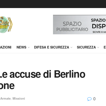
AZIONI
NEWS
DIFESA E SICUREZZA
SICUREZZA
E
e accuse di Berlino
ione
0
 Armate
,
Missioni