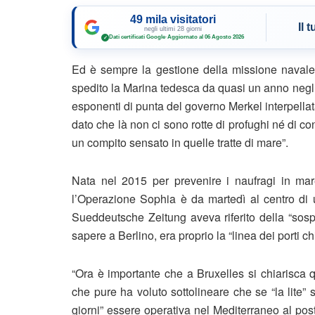
49 mila visitatori
Il 
negli ultimi 28 giorni
Dati certificati Google
·
Aggiornato al 06 Agosto 2026
✓
Ed è sempre la gestione della missione navale S
spedito la Marina tedesca da quasi un anno negli
esponenti di punta del governo Merkel interpell
dato che là non ci sono rotte di profughi né di 
un compito sensato in quelle tratte di mare”.
Nata nel 2015 per prevenire i naufragi in mare 
l’Operazione Sophia è da martedì al centro di 
Sueddeutsche Zeitung aveva riferito della “sosp
sapere a Berlino, era proprio la “linea dei porti ch
“Ora è importante che a Bruxelles si chiarisca 
che pure ha voluto sottolineare che se “la lite” s
giorni” essere operativa nel Mediterraneo al post