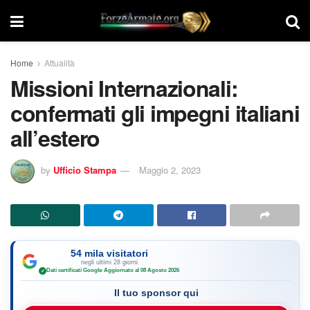
Home
Attualità
Missioni Internazionali:
confermati gli impegni italiani
all’estero
by
Ufficio Stampa
Maggio 2, 2023
54 mila visitatori
negli ultimi 28 giorni
Dati certificati Google
·
Aggiornato al 08 Agosto 2026
✓
Il tuo sponsor qui