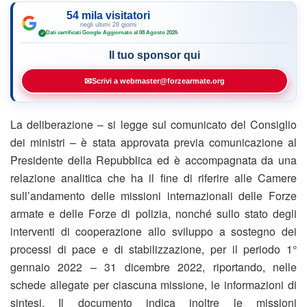
54 mila visitatori
negli ultimi 28 giorni
Dati certificati Google
·
Aggiornato al 08 Agosto 2026
✓
Il tuo sponsor qui
✉
Scrivi a webmaster@forzearmate.org
La deliberazione – si legge sul comunicato del Consiglio
dei ministri – è stata approvata previa comunicazione al
Presidente della Repubblica ed è accompagnata da una
relazione analitica che ha il fine di riferire alle Camere
sull’andamento delle missioni internazionali delle Forze
armate e delle Forze di polizia, nonché sullo stato degli
interventi di cooperazione allo sviluppo a sostegno dei
processi di pace e di stabilizzazione, per il periodo 1°
gennaio 2022 – 31 dicembre 2022, riportando, nelle
schede allegate per ciascuna missione, le informazioni di
sintesi. Il documento indica inoltre le missioni