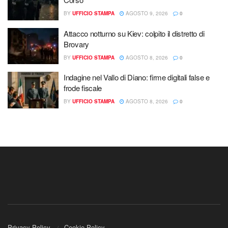
BY
UFFICIO STAMPA
AGOSTO 9, 2026
0
Attacco notturno su Kiev: colpito il distretto di
Brovary
BY
UFFICIO STAMPA
AGOSTO 8, 2026
0
Indagine nel Vallo di Diano: firme digitali false e
frode fiscale
BY
UFFICIO STAMPA
AGOSTO 8, 2026
0
Privacy Policy
Cookie Policy