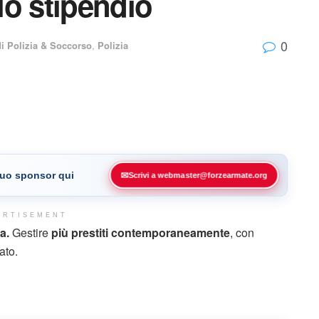
llo stipendio
0
di Polizia & Soccorso
,
Polizia
 tuo sponsor qui
✉
Scrivi a webmaster@forzearmate.org
ERTISEMENT
a.
Gestire
più prestiti contemporaneamente
, con
ato.