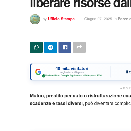
liberare risorse da
by
Ufficio Stampa
Giugno 27, 2025
in
Forze 
49 mila visitatori
Il
negli ultimi 28 giorni
Dati certificati Google
·
Aggiornato al 06 Agosto 2026
✓
ADV
Mutuo, prestito per auto o ristrutturazione cas
scadenze e tassi divers
i, può diventare complic