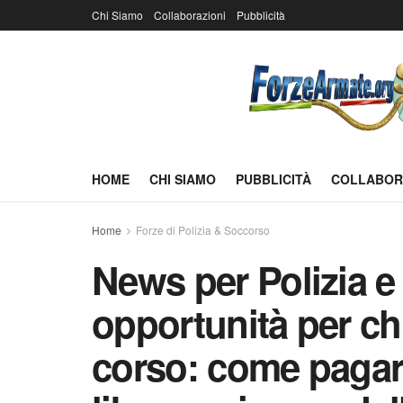
Chi Siamo
Collaborazioni
Pubblicità
HOME
CHI SIAMO
PUBBLICITÀ
COLLABOR
Home
Forze di Polizia & Soccorso
News per Polizia e
opportunità per chi
corso: come pagare