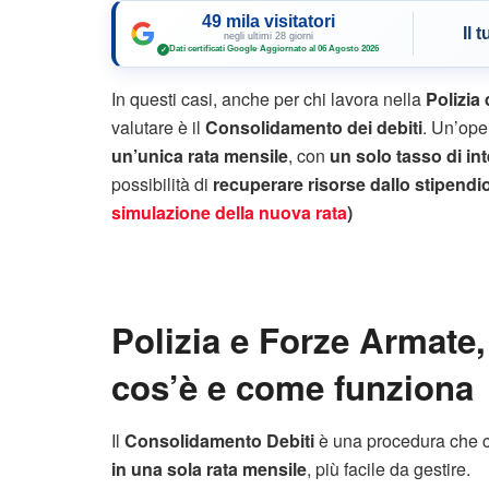
49 mila visitatori
Il 
negli ultimi 28 giorni
Dati certificati Google
·
Aggiornato al 06 Agosto 2026
✓
In questi casi, anche per chi lavora nella
Polizia 
valutare è il
Consolidamento dei debiti
. Un’ope
un’unica rata mensile
, con
un solo tasso di in
possibilità di
recuperare risorse dallo stipendi
simulazione della nuova rata
)
Polizia e Forze Armate
cos’è e come funziona
Il
Consolidamento Debiti
è una procedura che 
in una sola rata mensile
, più facile da gestire.