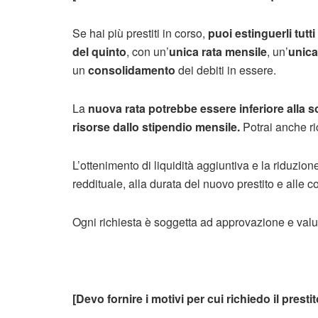
Se hai più prestiti in corso,
puoi estinguerli tutt
del quinto
, con un’
unica rata mensile
, un’
unic
un
consolidamento
dei debiti in essere.
La
nuova rata potrebbe essere inferiore alla 
risorse dallo stipendio mensile.
Potrai anche r
L’ottenimento di liquidità aggiuntiva e la riduzion
reddituale, alla durata del nuovo prestito e alle co
Ogni richiesta è soggetta ad approvazione e valut
[Devo fornire i motivi per cui richiedo il presti