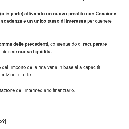
i (o in parte) attivando un nuovo prestito con Cessione
a scadenza
e
un unico tasso di interesse
per ottenere
somma delle precedenti
, consentendo di
recuperare
ichiedere
nuova liquidità.
e dell’importo della rata varia in base alla capacità
ndizioni offerte.
azione dell’intermediario finanziario.
to?]