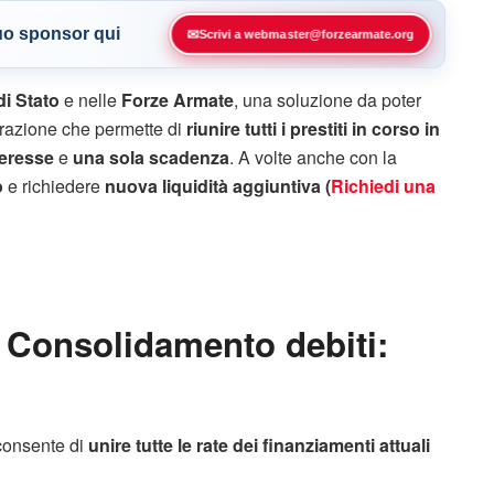
tuo sponsor qui
✉
Scrivi a webmaster@forzearmate.org
di Stato
e nelle
Forze Armate
, una soluzione da poter
razione che permette di
riunire tutti i prestiti in corso in
teresse
e
una sola scadenza
. A volte anche con la
o
e richiedere
nuova liquidità aggiuntiva
(
Richiedi una
, Consolidamento debiti:
consente di
unire tutte le rate dei finanziamenti attuali