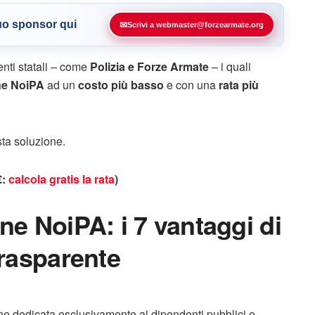
tuo sponsor qui
✉
Scrivi a webmaster@forzearmate.org
enti statali – come
Polizia e Forze Armate
– i quali
ne NoiPA
ad un
costo più basso
e con una
rata più
sta soluzione.
€:
calcola gratis la rata
)
ne NoiPA: i 7 vantaggi di
trasparente
e dedicata esclusivamente ai dipendenti pubblici e