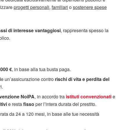
lizzare
progetti personali
,
familiari
o
sostenere spese
assi di interesse vantaggiosi
, rappresenta spesso la
blico.
.000 €
, in base alla tua busta paga.
de un’assicurazione contro
rischi di vita e perdita del
i.
venzione NoiPA
, in accordo tra
istituti convenzionati
e
tivi
e resta
fisso
per l’intera durata del prestito.
ata da 24 a 120 mesi, in base alle tue necessità