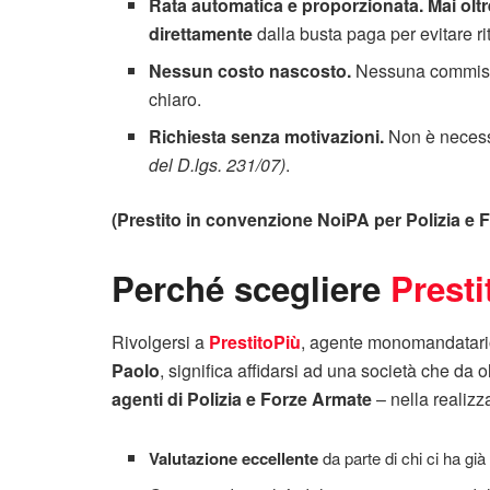
Rata automatica e proporzionata.
Mai oltr
direttamente
dalla busta paga per evitare ri
Nessun costo nascosto.
Nessuna commissio
chiaro.
Richiesta senza motivazioni.
Non è necessar
del D.lgs. 231/07)
.
(Prestito in convenzione NoiPA per Polizia e 
Perché scegliere
Presti
Rivolgersi a
PrestitoPiù
, agente monomandatario 
Paolo
, significa affidarsi ad una società che da o
agenti di Polizia e Forze Armate
– nella realizza
Valutazione eccellente
da parte di chi ci ha già