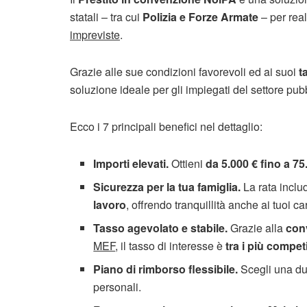
statali – tra cui
Polizia e Forze Armate
– per rea
impreviste
.
Grazie alle sue condizioni favorevoli ed ai suoi
t
soluzione ideale per gli impiegati del settore pub
Ecco i 7 principali benefici nel dettaglio:
Importi elevati.
Ottieni
da 5.000 € fino a 75
Sicurezza per la tua famiglia.
La rata inclu
lavoro
, offrendo tranquillità anche ai tuoi car
Tasso agevolato e stabile.
Grazie alla
con
MEF
, il tasso di interesse è
tra i più competi
Piano di rimborso flessibile.
Scegli una dur
personali.