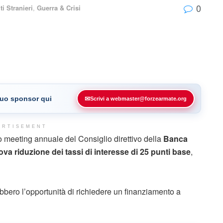
0
ti Stranieri
,
Guerra & Crisi
 tuo sponsor qui
✉
Scrivi a webmaster@forzearmate.org
ERTISEMENT
imo meeting annuale del Consiglio direttivo della
Banca
ova
riduzione dei tassi di interesse di 25 punti base
,
rebbero l’opportunità di richiedere un finanziamento a