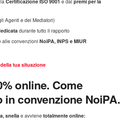
lla
Certificazione ISO 9001
e dai
premi
per la
i Agenti e dei Mediatori)
dedicata
durante tutto il rapporto
ie alle convenzioni
NoiPA, INPS e MIUR
della tua situazione
00% online. Come
to in convenzione NoiPA.
a, snella
e avviene
totalmente online: