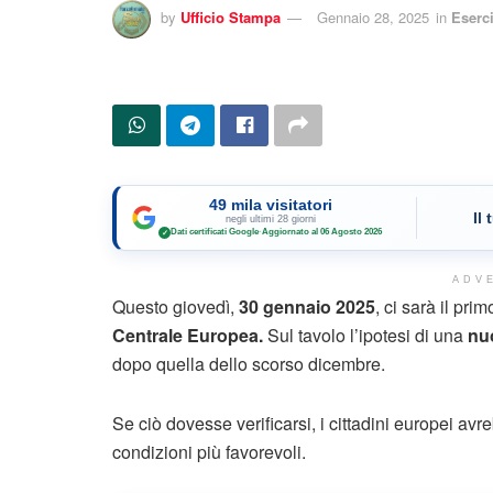
by
Ufficio Stampa
Gennaio 28, 2025
in
Eserci
49 mila visitatori
Il
negli ultimi 28 giorni
Dati certificati Google
·
Aggiornato al 06 Agosto 2026
✓
ADV
Questo giovedì,
30 gennaio 2025
, ci sarà il pr
Centrale Europea.
Sul tavolo l’ipotesi di una
nu
dopo quella dello scorso dicembre.
Se ciò dovesse verificarsi, i cittadini europei av
condizioni più favorevoli.