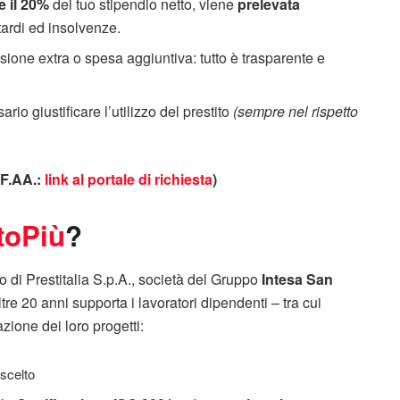
e il 20%
del tuo stipendio netto, viene
prelevata
tardi ed insolvenze.
ne extra o spesa aggiuntiva: tutto è trasparente e
io giustificare l’utilizzo del prestito
(sempre nel rispetto
FF.AA.:
link al portale di richiesta
)
toPiù
?
di Prestitalia S.p.A., società del Gruppo
Intesa San
ltre 20 anni supporta i lavoratori dipendenti – tra cui
zione dei loro progetti:
 scelto