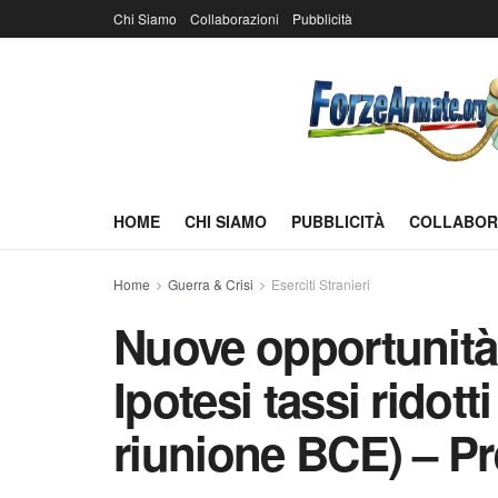
Chi Siamo
Collaborazioni
Pubblicità
HOME
CHI SIAMO
PUBBLICITÀ
COLLABOR
Home
Guerra & Crisi
Eserciti Stranieri
Nuove opportunità
Ipotesi tassi ridotti
riunione BCE) – Pr