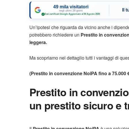
49 mila visitatori
Il 
negli ultimi 28 giorni
Dati certificati Google
·
Aggiornato al 06 Agosto 2026
✓
Un’ipotesi che riguarda da vicino anche i dipend
potrebbero richiedere un
Prestito in convenzio
leggera.
Ma scopriamo nel dettaglio tutti i vantaggi di que
(Prestito in convenzione NoiPA fino a 75.000 
Prestito in convenzio
un prestito sicuro e 
Il
Prestito in convenzione NoiPA
è una soluzion