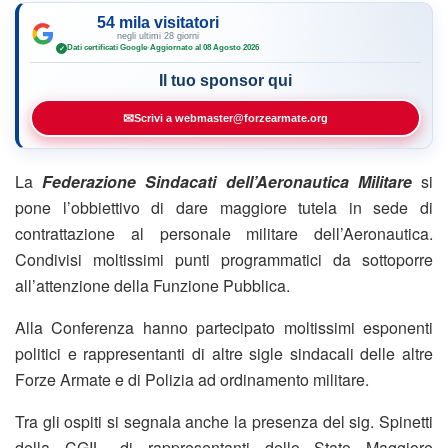
54 mila visitatori
negli ultimi 28 giorni
Dati certificati Google
·
Aggiornato al 08 Agosto 2026
✓
Il tuo sponsor qui
✉
Scrivi a webmaster@forzearmate.org
La
Federazione Sindacati dell’Aeronautica Militare
si
pone l’obbiettivo di dare maggiore tutela in sede di
contrattazione al personale militare dell’Aeronautica.
Condivisi moltissimi punti programmatici da sottoporre
all’attenzione della Funzione Pubblica.
Alla Conferenza hanno partecipato moltissimi esponenti
politici e rappresentanti di altre sigle sindacali delle altre
Forze Armate e di Polizia ad ordinamento militare.
Tra gli ospiti si segnala anche la presenza del sig. Spinetti
della CGIL, di rappresentanti dello Stato Maggiore