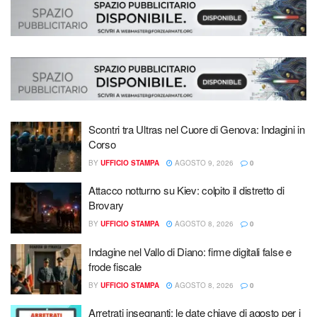
Scontri tra Ultras nel Cuore di Genova: Indagini in
Corso
BY
UFFICIO STAMPA
AGOSTO 9, 2026
0
Attacco notturno su Kiev: colpito il distretto di
Brovary
BY
UFFICIO STAMPA
AGOSTO 8, 2026
0
Indagine nel Vallo di Diano: firme digitali false e
frode fiscale
BY
UFFICIO STAMPA
AGOSTO 8, 2026
0
Arretrati insegnanti: le date chiave di agosto per i