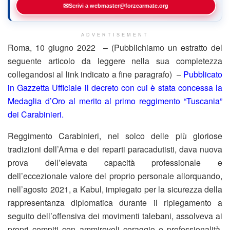
✉
Scrivi a webmaster@forzearmate.org
ADVERTISEMENT
Roma, 10 giugno 2022 – (Pubblichiamo un estratto del
seguente articolo da leggere nella sua completezza
collegandosi al link indicato a fine paragrafo) –
Pubblicato
in Gazzetta Ufficiale il decreto con cui è stata concessa la
Medaglia d’Oro al merito al primo reggimento “Tuscania”
dei Carabinieri.
Reggimento Carabinieri, nel solco delle più gloriose
tradizioni dell’Arma e dei reparti paracadutisti, dava nuova
prova dell’elevata capacità professionale e
dell’eccezionale valore del proprio personale allorquando,
nell’agosto 2021, a Kabul, impiegato per la sicurezza della
rappresentanza diplomatica durante il ripiegamento a
seguito dell’offensiva dei movimenti talebani, assolveva ai
propri compiti con ammirevoli coraggio e professionalità,