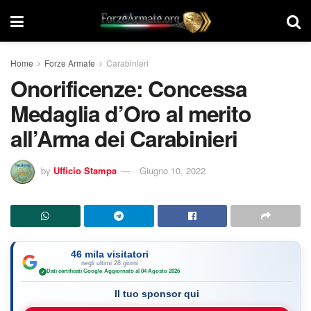
Home
Forze Armate
Carabinieri
Onorificenze: Concessa
Medaglia d’Oro al merito
all’Arma dei Carabinieri
by
Ufficio Stampa
Giugno 10, 2022
46 mila visitatori
negli ultimi 28 giorni
Dati certificati Google
·
Aggiornato al 04 Agosto 2026
✓
Il tuo sponsor qui