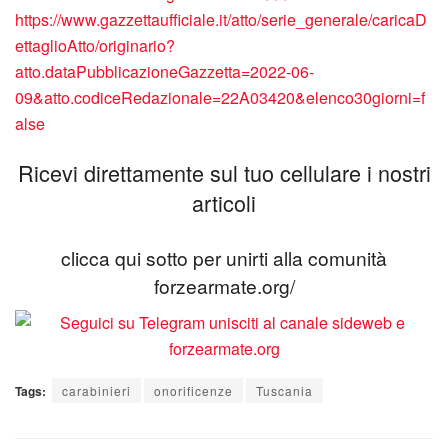
https://www.gazzettaufficiale.it/atto/serie_generale/caricaD
ettaglioAtto/originario?
atto.dataPubblicazioneGazzetta=2022-06-
09&atto.codiceRedazionale=22A03420&elenco30giorni=f
alse
Ricevi direttamente sul tuo cellulare i nostri
articoli
clicca qui sotto per unirti alla comunità
forzearmate.org/
Tags:
carabinieri
onorificenze
Tuscania