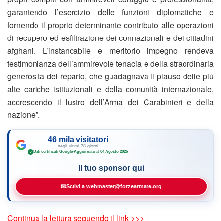
garantendo l’esercizio delle funzioni diplomatiche e
fornendo il proprio determinante contributo alle operazioni
di recupero ed esfiltrazione dei connazionali e dei cittadini
afghani. L’instancabile e meritorio impegno rendeva
testimonianza dell’ammirevole tenacia e della straordinaria
generosità del reparto, che guadagnava il plauso delle più
alte cariche istituzionali e della comunità internazionale,
accrescendo il lustro dell’Arma dei Carabinieri e della
nazione”.
46 mila visitatori
negli ultimi 28 giorni
Dati certificati Google
·
Aggiornato al 04 Agosto 2026
✓
Il tuo sponsor qui
✉
Scrivi a webmaster@forzearmate.org
Continua la lettura seguendo il link >>> :