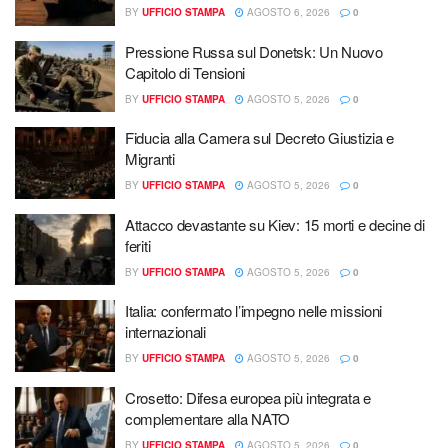
BY
UFFICIO STAMPA
AGOSTO 6, 2026
0
Pressione Russa sul Donetsk: Un Nuovo
Capitolo di Tensioni
BY
UFFICIO STAMPA
AGOSTO 5, 2026
0
Fiducia alla Camera sul Decreto Giustizia e
Migranti
BY
UFFICIO STAMPA
AGOSTO 5, 2026
0
Attacco devastante su Kiev: 15 morti e decine di
feriti
BY
UFFICIO STAMPA
AGOSTO 5, 2026
0
Italia: confermato l’impegno nelle missioni
internazionali
BY
UFFICIO STAMPA
AGOSTO 5, 2026
0
Crosetto: Difesa europea più integrata e
complementare alla NATO
BY
UFFICIO STAMPA
AGOSTO 5, 2026
0