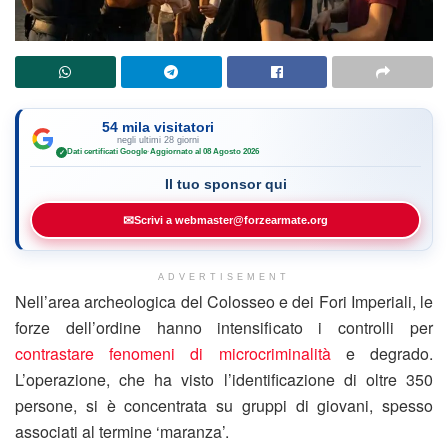
54 mila visitatori
negli ultimi 28 giorni
Dati certificati Google
·
Aggiornato al 08 Agosto 2026
✓
Il tuo sponsor qui
✉
Scrivi a webmaster@forzearmate.org
ADVERTISEMENT
Nell’area archeologica del Colosseo e dei Fori Imperiali, le
forze dell’ordine hanno intensificato i controlli per
contrastare fenomeni di microcriminalità
e degrado.
L’operazione, che ha visto l’identificazione di oltre 350
persone, si è concentrata su gruppi di giovani, spesso
associati al termine ‘maranza’.