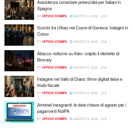
Assistenza consolare potenziata per italiani in
Spagna
BY
UFFICIO STAMPA
AGOSTO 9, 2026
0
Scontri tra Ultras nel Cuore di Genova: Indagini in
Corso
BY
UFFICIO STAMPA
AGOSTO 9, 2026
0
Attacco notturno su Kiev: colpito il distretto di
Brovary
BY
UFFICIO STAMPA
AGOSTO 8, 2026
0
Indagine nel Vallo di Diano: firme digitali false e
frode fiscale
BY
UFFICIO STAMPA
AGOSTO 8, 2026
0
Arretrati insegnanti: le date chiave di agosto per i
pagamenti NoiPA
BY
UFFICIO STAMPA
AGOSTO 8, 2026
0