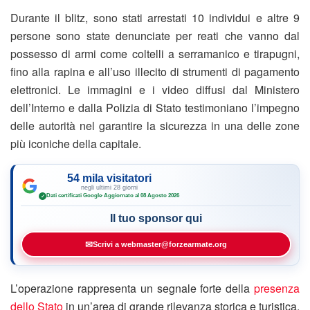
Durante il blitz, sono stati arrestati 10 individui e altre 9
persone sono state denunciate per reati che vanno dal
possesso di armi come coltelli a serramanico e tirapugni,
fino alla rapina e all’uso illecito di strumenti di pagamento
elettronici. Le immagini e i video diffusi dal Ministero
dell’Interno e dalla Polizia di Stato testimoniano l’impegno
delle autorità nel garantire la sicurezza in una delle zone
più iconiche della capitale.
54 mila visitatori
negli ultimi 28 giorni
Dati certificati Google
·
Aggiornato al 08 Agosto 2026
✓
Il tuo sponsor qui
✉
Scrivi a webmaster@forzearmate.org
L’operazione rappresenta un segnale forte della
presenza
dello Stato
in un’area di grande rilevanza storica e turistica.