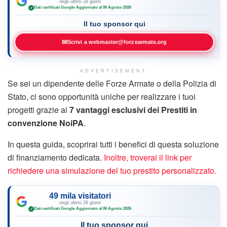
negli ultimi 28 giorni
Dati certificati Google
·
Aggiornato al 06 Agosto 2026
✓
Il tuo sponsor qui
✉
Scrivi a webmaster@forzearmate.org
ADVERTISEMENT
Se sei un dipendente delle Forze Armate o della Polizia di
Stato, ci sono opportunità uniche per realizzare i tuoi
progetti grazie ai
7 vantaggi esclusivi dei Prestiti in
convenzione NoiPA
.
In questa guida, scoprirai tutti i benefici di questa soluzione
di finanziamento dedicata.
Inoltre, troverai il link per
richiedere una simulazione del tuo prestito personalizzato.
49 mila visitatori
negli ultimi 28 giorni
Dati certificati Google
·
Aggiornato al 06 Agosto 2026
✓
Il tuo sponsor qui