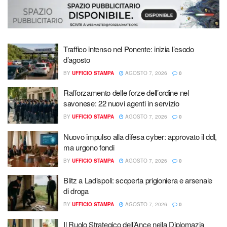
Traffico intenso nel Ponente: inizia l’esodo
d’agosto
BY
UFFICIO STAMPA
AGOSTO 7, 2026
0
Rafforzamento delle forze dell’ordine nel
savonese: 22 nuovi agenti in servizio
BY
UFFICIO STAMPA
AGOSTO 7, 2026
0
Nuovo impulso alla difesa cyber: approvato il ddl,
ma urgono fondi
BY
UFFICIO STAMPA
AGOSTO 7, 2026
0
Blitz a Ladispoli: scoperta prigioniera e arsenale
di droga
BY
UFFICIO STAMPA
AGOSTO 7, 2026
0
Il Ruolo Strategico dell’Ance nella Diplomazia