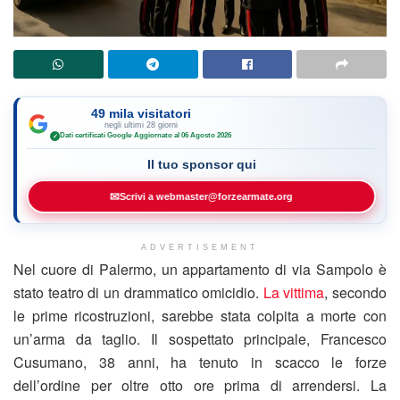
49 mila visitatori
negli ultimi 28 giorni
Dati certificati Google
·
Aggiornato al 06 Agosto 2026
✓
Il tuo sponsor qui
✉
Scrivi a webmaster@forzearmate.org
ADVERTISEMENT
Nel cuore di Palermo, un appartamento di via Sampolo è
stato teatro di un drammatico omicidio.
La vittima
, secondo
le prime ricostruzioni, sarebbe stata colpita a morte con
un’arma da taglio. Il sospettato principale, Francesco
Cusumano, 38 anni, ha tenuto in scacco le forze
dell’ordine per oltre otto ore prima di arrendersi. La