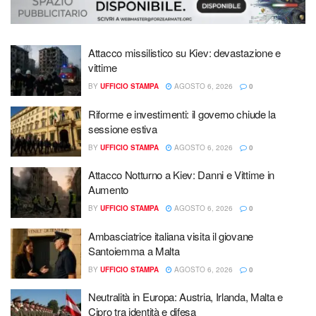
Attacco missilistico su Kiev: devastazione e
vittime
BY
UFFICIO STAMPA
AGOSTO 6, 2026
0
Riforme e investimenti: il governo chiude la
sessione estiva
BY
UFFICIO STAMPA
AGOSTO 6, 2026
0
Attacco Notturno a Kiev: Danni e Vittime in
Aumento
BY
UFFICIO STAMPA
AGOSTO 6, 2026
0
Ambasciatrice italiana visita il giovane
Santoiemma a Malta
BY
UFFICIO STAMPA
AGOSTO 6, 2026
0
Neutralità in Europa: Austria, Irlanda, Malta e
Cipro tra identità e difesa