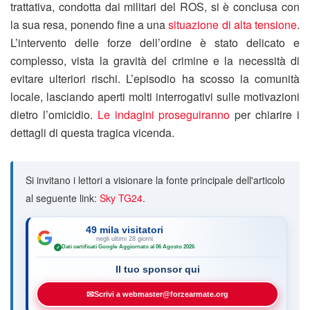
trattativa, condotta dai militari del ROS, si è conclusa con
la sua resa, ponendo fine a una
situazione di alta tensione
.
L’intervento delle forze dell’ordine è stato delicato e
complesso, vista la gravità del crimine e la necessità di
evitare ulteriori rischi. L’episodio ha scosso la comunità
locale, lasciando aperti molti interrogativi sulle motivazioni
dietro l’omicidio.
Le indagini proseguiranno
per chiarire i
dettagli di questa tragica vicenda.
Si invitano i lettori a visionare la fonte principale dell'articolo
al seguente link:
Sky TG24
.
49 mila visitatori
negli ultimi 28 giorni
Dati certificati Google
·
Aggiornato al 06 Agosto 2026
✓
Il tuo sponsor qui
✉
Scrivi a webmaster@forzearmate.org