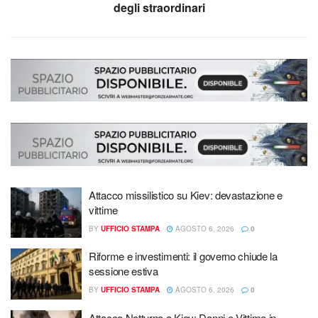
degli straordinari
Attacco missilistico su Kiev: devastazione e
vittime
BY
UFFICIO STAMPA
AGOSTO 6, 2026
0
Riforme e investimenti: il governo chiude la
sessione estiva
BY
UFFICIO STAMPA
AGOSTO 6, 2026
0
Attacco Notturno a Kiev: Danni e Vittime in