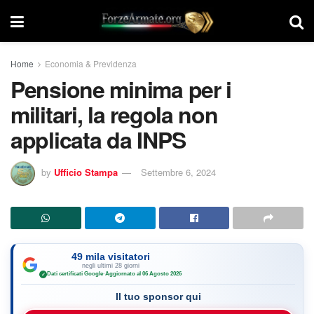
Home
Economia & Previdenza
Pensione minima per i
militari, la regola non
applicata da INPS
by
Ufficio Stampa
Settembre 6, 2024
49 mila visitatori
negli ultimi 28 giorni
Dati certificati Google
·
Aggiornato al 06 Agosto 2026
✓
Il tuo sponsor qui