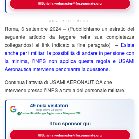
✉
Scrivi a webmaster@forzearmate.org
ADVERTISEMENT
Roma, 6 settembre 2024 – (Pubblichiamo un estratto del
seguente articolo da leggere nella sua completezza
collegandosi al link indicato a fine paragrafo) –
Esiste
anche per i militari la possibilità di andare in pensione con
la minima, l’INPS non applica questa regola e USAMI
Aeronautica interviene per chiarire la questione.
Continua l’attività di USAMI AERONAUTICA che
interviene presso l’INPS a tutela del personale militare.
49 mila visitatori
negli ultimi 28 giorni
Dati certificati Google
·
Aggiornato al 06 Agosto 2026
✓
Il tuo sponsor qui
✉
Scrivi a webmaster@forzearmate.org