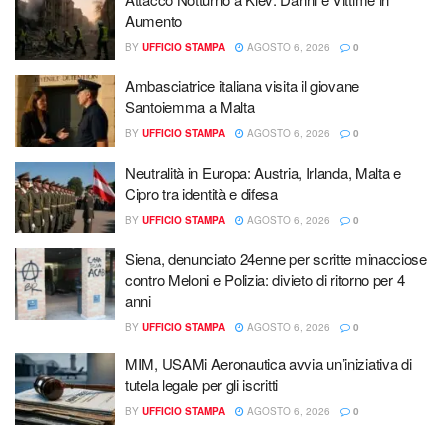
Aumento
BY
UFFICIO STAMPA
AGOSTO 6, 2026
0
Ambasciatrice italiana visita il giovane
Santoiemma a Malta
BY
UFFICIO STAMPA
AGOSTO 6, 2026
0
Neutralità in Europa: Austria, Irlanda, Malta e
Cipro tra identità e difesa
BY
UFFICIO STAMPA
AGOSTO 6, 2026
0
Siena, denunciato 24enne per scritte minacciose
contro Meloni e Polizia: divieto di ritorno per 4
anni
BY
UFFICIO STAMPA
AGOSTO 6, 2026
0
MIM, USAMi Aeronautica avvia un’iniziativa di
tutela legale per gli iscritti
BY
UFFICIO STAMPA
AGOSTO 6, 2026
0