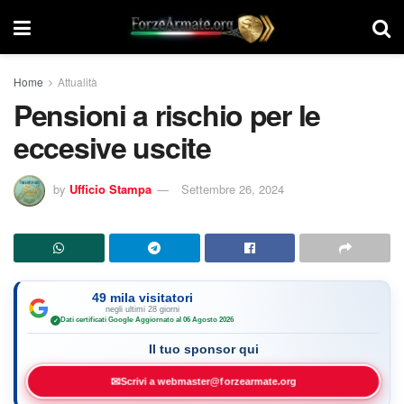
Home
Attualità
Pensioni a rischio per le
eccesive uscite
by
Ufficio Stampa
Settembre 26, 2024
49 mila visitatori
negli ultimi 28 giorni
Dati certificati Google
·
Aggiornato al 06 Agosto 2026
✓
Il tuo sponsor qui
✉
Scrivi a webmaster@forzearmate.org