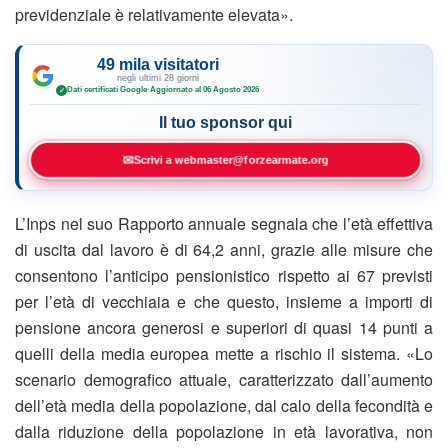
previdenziale è relativamente elevata».
49 mila visitatori
negli ultimi 28 giorni
Dati certificati Google
·
Aggiornato al 06 Agosto 2026
✓
Il tuo sponsor qui
✉
Scrivi a webmaster@forzearmate.org
L’Inps nel suo Rapporto annuale segnala che l’età effettiva
di uscita dal lavoro è di 64,2 anni, grazie alle misure che
consentono l’anticipo pensionistico rispetto ai 67 previsti
per l’età di vecchiaia e che questo, insieme a importi di
pensione ancora generosi e superiori di quasi 14 punti a
quelli della media europea mette a rischio il sistema. «Lo
scenario demografico attuale, caratterizzato dall’aumento
dell’età media della popolazione, dal calo della fecondità e
dalla riduzione della popolazione in età lavorativa, non