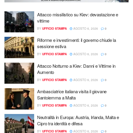
Attacco missilistico su Kiev: devastazione e
vittime
BY
UFFICIO STAMPA
AGOSTO 6, 2026
0
Riforme e investimenti: il governo chiude la
sessione estiva
BY
UFFICIO STAMPA
AGOSTO 6, 2026
0
Attacco Notturno a Kiev: Danni e Vittime in
Aumento
BY
UFFICIO STAMPA
AGOSTO 6, 2026
0
Ambasciatrice italiana visita il giovane
Santoiemma a Malta
BY
UFFICIO STAMPA
AGOSTO 6, 2026
0
Neutralità in Europa: Austria, Irlanda, Malta e
Cipro tra identità e difesa
BY
UFFICIO STAMPA
AGOSTO 6, 2026
0