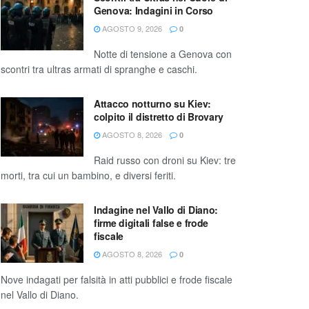
Genova: Indagini in Corso
AGOSTO 9, 2026
0
Notte di tensione a Genova con
scontri tra ultras armati di spranghe e caschi.
Attacco notturno su Kiev:
colpito il distretto di Brovary
AGOSTO 8, 2026
0
Raid russo con droni su Kiev: tre
morti, tra cui un bambino, e diversi feriti.
Indagine nel Vallo di Diano:
firme digitali false e frode
fiscale
AGOSTO 8, 2026
0
Nove indagati per falsità in atti pubblici e frode fiscale
nel Vallo di Diano.