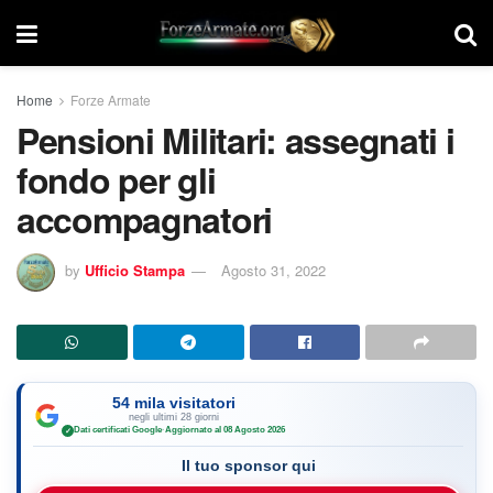
Home
Forze Armate
Pensioni Militari: assegnati i
fondo per gli
accompagnatori
by
Ufficio Stampa
Agosto 31, 2022
54 mila visitatori
negli ultimi 28 giorni
Dati certificati Google
·
Aggiornato al 08 Agosto 2026
✓
Il tuo sponsor qui