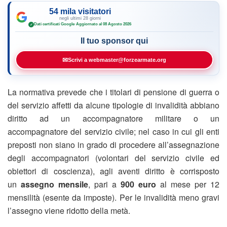
54 mila visitatori
negli ultimi 28 giorni
Dati certificati Google
·
Aggiornato al 08 Agosto 2026
✓
Il tuo sponsor qui
✉
Scrivi a webmaster@forzearmate.org
La normativa prevede che i titolari di pensione di guerra o
del servizio affetti da alcune tipologie di invalidità abbiano
diritto ad un accompagnatore militare o un
accompagnatore del servizio civile; nel caso in cui gli enti
preposti non siano in grado di procedere all’assegnazione
degli accompagnatori (volontari del servizio civile ed
obiettori di coscienza), agli aventi diritto è corrisposto
un
assegno mensile
, pari a
900 euro
al mese per 12
mensilità (esente da imposte). Per le invalidità meno gravi
l’assegno viene ridotto della metà.