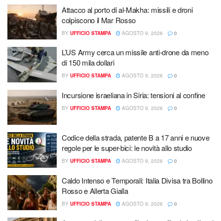
Attacco al porto di al-Makha: missili e droni
colpiscono il Mar Rosso
BY
UFFICIO STAMPA
AGOSTO 9, 2026
0
L’US Army cerca un missile anti-drone da meno
di 150 mila dollari
BY
UFFICIO STAMPA
AGOSTO 9, 2026
0
Incursione israeliana in Siria: tensioni al confine
BY
UFFICIO STAMPA
AGOSTO 9, 2026
0
Codice della strada, patente B a 17 anni e nuove
regole per le super-bici: le novità allo studio
BY
UFFICIO STAMPA
AGOSTO 9, 2026
0
Caldo Intenso e Temporali: Italia Divisa tra Bollino
Rosso e Allerta Gialla
BY
UFFICIO STAMPA
AGOSTO 9, 2026
0