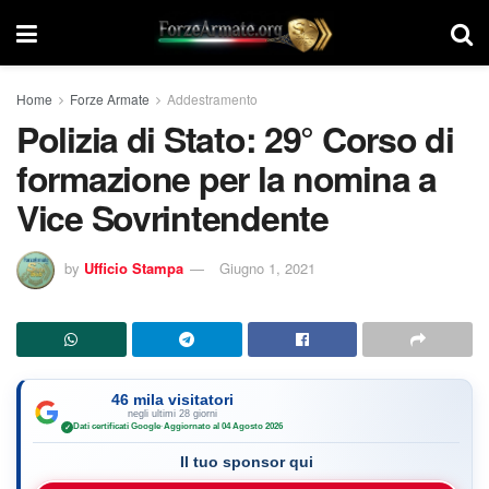
Home
Forze Armate
Addestramento
Polizia di Stato: 29° Corso di
formazione per la nomina a
Vice Sovrintendente
by
Ufficio Stampa
Giugno 1, 2021
46 mila visitatori
negli ultimi 28 giorni
Dati certificati Google
·
Aggiornato al 04 Agosto 2026
✓
Il tuo sponsor qui