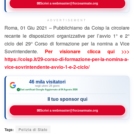
✉
Scrivi a webmaster@forzearmate.org
ADVERTISEMENT
Roma, 01 Giu 2021 – Pubblichiamo da Coisp la circolare
recante le disposizioni organizzative per l’avvio 1° e 2°
ciclo del 29° Corso di formazione per la nomina a Vice
Sovrintendente.
Per visionare clicca qui >>>
https://coisp.it/29-corso-di-formazione-per-la-nomina-a-
vice-sovrintendente-avvio-1-e-2-ciclo/
46 mila visitatori
negli ultimi 28 giorni
Dati certificati Google
·
Aggiornato al 04 Agosto 2026
✓
Il tuo sponsor qui
✉
Scrivi a webmaster@forzearmate.org
Tags:
Polizia di Stato