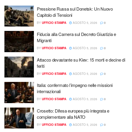
Pressione Russa sul Donetsk: Un Nuovo
Capitolo di Tensioni
BY
UFFICIO STAMPA
AGOSTO 5, 2026
0
Fiducia alla Camera sul Decreto Giustizia e
Migranti
BY
UFFICIO STAMPA
AGOSTO 5, 2026
0
Attacco devastante su Kiev: 15 morti e decine di
feriti
BY
UFFICIO STAMPA
AGOSTO 5, 2026
0
Italia: confermato l’impegno nelle missioni
internazionali
BY
UFFICIO STAMPA
AGOSTO 5, 2026
0
Crosetto: Difesa europea più integrata e
complementare alla NATO
BY
UFFICIO STAMPA
AGOSTO 5, 2026
0