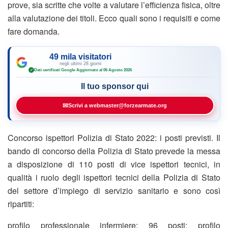
prove, sia scritte che volte a valutare l’efficienza fisica, oltre
alla valutazione dei titoli. Ecco quali sono i requisiti e come
fare domanda.
49 mila visitatori
negli ultimi 28 giorni
Dati certificati Google
·
Aggiornato al 06 Agosto 2026
✓
Il tuo sponsor qui
✉
Scrivi a webmaster@forzearmate.org
Concorso ispettori Polizia di Stato 2022: i posti previsti. Il
bando di concorso della Polizia di Stato prevede la messa
a disposizione di 110 posti di vice ispettori tecnici, in
qualità i ruolo degli ispettori tecnici della Polizia di Stato
del settore d’impiego di servizio sanitario e sono così
ripartiti:
profilo professionale infermiere: 96 posti; profilo