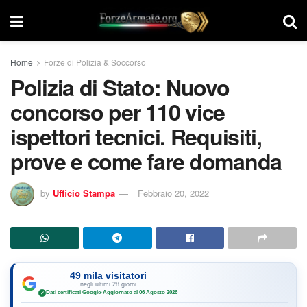
Home
Forze di Polizia & Soccorso
Polizia di Stato: Nuovo
concorso per 110 vice
ispettori tecnici. Requisiti,
prove e come fare domanda
by
Ufficio Stampa
Febbraio 20, 2022
49 mila visitatori
negli ultimi 28 giorni
Dati certificati Google
·
Aggiornato al 06 Agosto 2026
✓