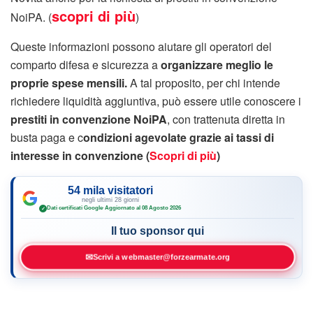
scopri di più
NoiPA. (
)
Queste informazioni possono aiutare gli operatori del
comparto difesa e sicurezza a
organizzare meglio le
proprie spese mensili.
A tal proposito, per chi intende
richiedere liquidità aggiuntiva, può essere utile conoscere i
prestiti in convenzione NoiPA
, con trattenuta diretta in
busta paga e c
ondizioni agevolate grazie ai tassi di
interesse in convenzione
(
Scopri di più
)
54 mila visitatori
negli ultimi 28 giorni
Dati certificati Google
·
Aggiornato al 08 Agosto 2026
✓
Il tuo sponsor qui
✉
Scrivi a webmaster@forzearmate.org