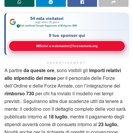
54 mila visitatori
negli ultimi 28 giorni
Dati certificati Google
·
Aggiornato al 08 Agosto 2026
✓
Il tuo sponsor qui
✉
Scrivi a webmaster@forzearmate.org
ADVERTISEMENT
A partire
da queste ore
, sono visibili gli
importi relativi
allo stipendio del mese
per il personale delle Forze
dell’Ordine e delle Forze Armate, con l’integrazione del
rimborso 730
per chi ha inviato il modello nei tempi
previsti.. Seguiranno altre due scadenze utili da tenere a
mente: il cedolino con il dettaglio completo delle voci sarà
pubblicato intorno al
18 luglio
, mentre il pagamento degli
stipendi avverrà come di consueto intorno al
23 luglio.
Novità anche per la richiesta di prestiti in convenzione