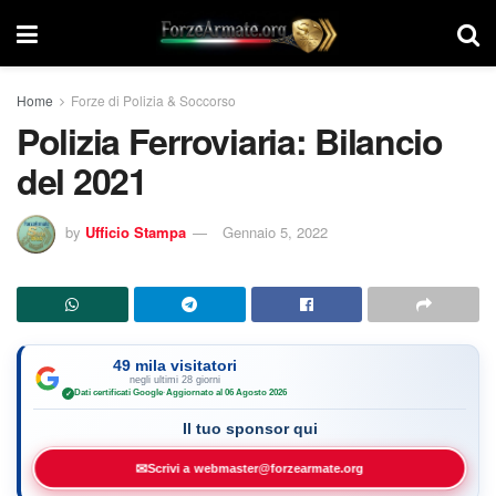
Home
Forze di Polizia & Soccorso
Polizia Ferroviaria: Bilancio
del 2021
by
Ufficio Stampa
Gennaio 5, 2022
49 mila visitatori
negli ultimi 28 giorni
Dati certificati Google
·
Aggiornato al 06 Agosto 2026
✓
Il tuo sponsor qui
✉
Scrivi a webmaster@forzearmate.org