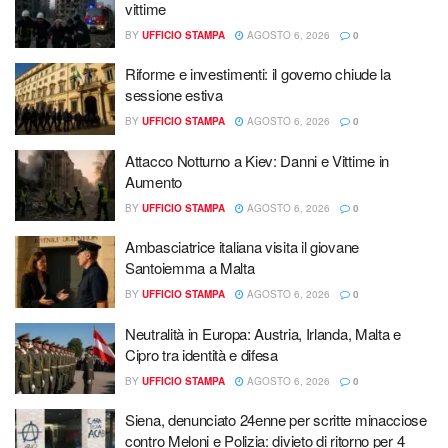
vittime
BY
UFFICIO STAMPA
AGOSTO 6, 2026
0
Riforme e investimenti: il governo chiude la
sessione estiva
BY
UFFICIO STAMPA
AGOSTO 6, 2026
0
Attacco Notturno a Kiev: Danni e Vittime in
Aumento
BY
UFFICIO STAMPA
AGOSTO 6, 2026
0
Ambasciatrice italiana visita il giovane
Santoiemma a Malta
BY
UFFICIO STAMPA
AGOSTO 6, 2026
0
Neutralità in Europa: Austria, Irlanda, Malta e
Cipro tra identità e difesa
BY
UFFICIO STAMPA
AGOSTO 6, 2026
0
Siena, denunciato 24enne per scritte minacciose
contro Meloni e Polizia: divieto di ritorno per 4