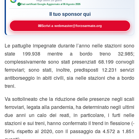
negli ultimi 28 giorni
Dati certificati Google
·
Aggiornato al 06 Agosto 2026
✓
Il tuo sponsor qui
✉
Scrivi a webmaster@forzearmate.org
Le pattuglie impegnate durante l’anno nelle stazioni sono
state 199.938 mentre a bordo treno 32.985;
complessivamente sono stati presenziati 68.199 convogli
ferroviari; sono stati, inoltre, predisposti 12.231 servizi
antiborseggio in abiti civili, sia nelle stazioni che a bordo
treni.
Va sottolineato che la riduzione delle presenze negli scali
ferroviari, legata alla pandemia, ha determinato negli ultimi
due anni un calo dei reati, in particolare, i furti nelle
stazioni e sui treni, hanno confermato il trend in flessione (-
59% rispetto al 2020, con il passaggio da 4.572 a 1.851