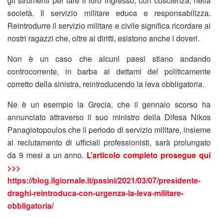
gli strumenti per fare il loro ingresso, con coscienza, nella
società. Il servizio militare educa e responsabilizza.
Reintrodurre il servizio militare e civile significa ricordare ai
nostri ragazzi che, oltre ai diritti, esistono anche i doveri.
Non è un caso che alcuni paesi stiano andando
controcorrente, in barba ai dettami del politicamente
corretto della sinistra, reintroducendo la leva obbligatoria.
Ne è un esempio la Grecia, che il gennaio scorso ha
annunciato attraverso il suo ministro della Difesa Nikos
Panagiotopoulos che il periodo di servizio militare, insieme
al reclutamento di ufficiali professionisti, sarà prolungato
da 9 mesi a un anno.
L’articolo completo prosegue qui
>>>
https://blog.ilgiornale.it/pasini/2021/03/07/presidente-
draghi-reintroduca-con-urgenza-la-leva-militare-
obbligatoria/