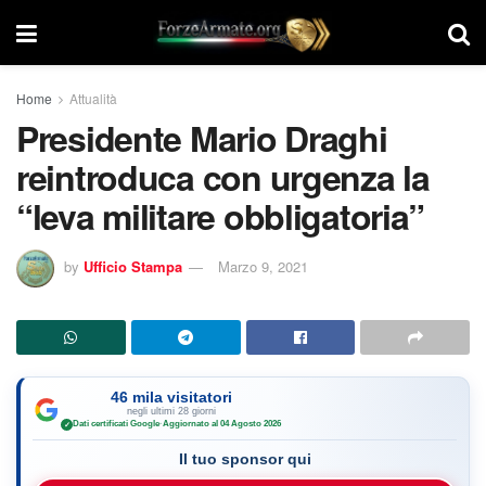
Home
Attualità
Presidente Mario Draghi
reintroduca con urgenza la
“leva militare obbligatoria”
by
Ufficio Stampa
Marzo 9, 2021
46 mila visitatori
negli ultimi 28 giorni
Dati certificati Google
·
Aggiornato al 04 Agosto 2026
✓
Il tuo sponsor qui