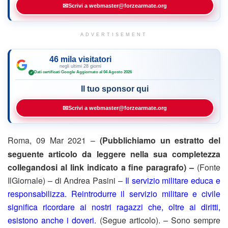
✉
Scrivi a webmaster@forzearmate.org
ADVERTISEMENT
46 mila visitatori
negli ultimi 28 giorni
Dati certificati Google
·
Aggiornato al 04 Agosto 2026
✓
Il tuo sponsor qui
✉
Scrivi a webmaster@forzearmate.org
Roma, 09 Mar 2021 –
(Pubblichiamo un estratto del
seguente articolo da leggere nella sua completezza
collegandosi al link indicato a fine paragrafo) –
(Fonte
IlGiornale) – di Andrea Pasini –
Il servizio militare educa e
responsabilizza. Reintrodurre il servizio militare e civile
significa ricordare ai nostri ragazzi che, oltre ai diritti,
esistono anche i doveri.
(Segue articolo). – Sono sempre