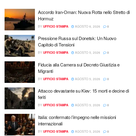
Accordo Iran-Oman: Nuova Rotta nello Stretto di
Hormuz
BY
UFFICIO STAMPA
AGOSTO 6, 2026
0
Pressione Russa sul Donetsk: Un Nuovo
Capitolo di Tensioni
BY
UFFICIO STAMPA
AGOSTO 5, 2026
0
Fiducia alla Camera sul Decreto Giustizia e
Migranti
BY
UFFICIO STAMPA
AGOSTO 5, 2026
0
Attacco devastante su Kiev: 15 morti e decine di
feriti
BY
UFFICIO STAMPA
AGOSTO 5, 2026
0
Italia: confermato l’impegno nelle missioni
internazionali
BY
UFFICIO STAMPA
AGOSTO 5, 2026
0