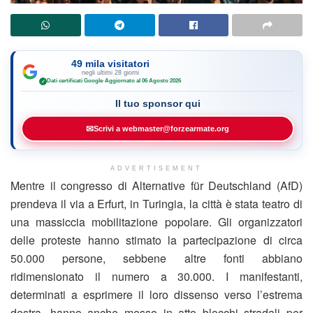
49 mila visitatori
negli ultimi 28 giorni
Dati certificati Google
·
Aggiornato al 06 Agosto 2026
✓
Il tuo sponsor qui
✉
Scrivi a webmaster@forzearmate.org
ADVERTISEMENT
Mentre il congresso di Alternative für Deutschland (AfD)
prendeva il via a Erfurt, in Turingia, la città è stata teatro di
una massiccia mobilitazione popolare. Gli organizzatori
delle proteste hanno stimato la partecipazione di circa
50.000 persone, sebbene altre fonti abbiano
ridimensionato il numero a 30.000. I manifestanti,
determinati a esprimere il loro dissenso verso l’estrema
destra, hanno anche messo in atto blocchi stradali per