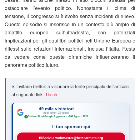
ostacolare l’evento politico. Nonostante il clima di
tensione, il congresso si è svolto senza incidenti di rilievo.
Questo episodio si inserisce in un contesto più ampio di
dibattito europeo sull’ultradestra, con potenziali
implicazioni per gli equilibri politici nell’Unione Europea e
riflessi sulle relazioni internazionali, inclusa l’Italia. Resta
da vedere come queste dinamiche influenzeranno il
panorama politico futuro.
Si invitano i lettori a visionare la fonte principale dell'articolo
al seguente link:
Tio.ch
.
49 mila visitatori
negli ultimi 28 giorni
Dati certificati Google
·
Aggiornato al 06 Agosto 2026
✓
Il tuo sponsor qui
✉
Scrivi a webmaster@forzearmate.org