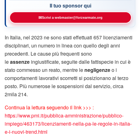
Il tuo sponsor qui
✉
Scrivi a webmaster@forzearmate.org
In Italia, nel 2023 ne sono stati effettuati 657 licenziamenti
disciplinari, un numero in linea con quello degli anni
precedenti. Le cause più frequenti sono
le
assenze
ingiustificate, seguite dalle fattispecie in cui è
stato commesso un reato, mentre le
negligenze
o i
comportamenti lavorativi scorretti si posizionano al terzo
posto. Più numerose le sospensioni dal servizio, circa
2mila 214.
Continua la lettura seguendo il link >>> :
https://www.pmi.it/pubblica-amministrazione/pubblico-
impiego/463173/licenziamenti-nella-pa-le-regole-in-italia-
e-i-nuovi-trend.html