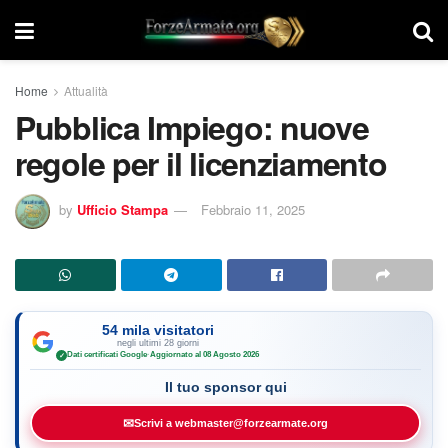
Home
Attualità
Pubblica Impiego: nuove
regole per il licenziamento
by
Ufficio Stampa
Febbraio 11, 2025
54 mila visitatori
negli ultimi 28 giorni
Dati certificati Google
·
Aggiornato al 08 Agosto 2026
✓
Il tuo sponsor qui
✉
Scrivi a webmaster@forzearmate.org