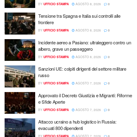
BY
UFFICIO STAMPA
AGOSTO 8, 2026
0
Tensione tra Spagna e Italia sui controlli alle
frontiere
BY
UFFICIO STAMPA
AGOSTO 8, 2026
0
Incidente aereo a Pasiano: ultraleggero contro un
albero, grave un passeggero
BY
UFFICIO STAMPA
AGOSTO 8, 2026
0
Sanzioni UE: colpiti dirigenti del settore militare
russo
BY
UFFICIO STAMPA
AGOSTO 7, 2026
0
Approvato il Decreto Giustizia e Migranti: Riforme
e Sfide Aperte
BY
UFFICIO STAMPA
AGOSTO 7, 2026
0
Attacco ucraino a hub logistico in Russia:
evacuati 800 dipendenti
BY
UFFICIO STAMPA
AGOSTO 7, 2026
0