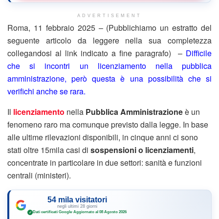
ADVERTISEMENT
Roma, 11 febbraio 2025 – (Pubblichiamo un estratto del
seguente articolo da leggere nella sua completezza
collegandosi al link indicato a fine paragrafo) –
Difficile
che si incontri un licenziamento nella pubblica
amministrazione, però questa è una possibilità che si
verifichi anche se rara.
Il
licenziamento
nella
Pubblica Amministrazione
è un
fenomeno raro ma comunque previsto dalla legge. In base
alle ultime rilevazioni disponibili, in cinque anni ci sono
stati oltre 15mila casi di
sospensioni o licenziamenti
,
concentrate in particolare in due settori: sanità e funzioni
centrali (ministeri).
54 mila visitatori
negli ultimi 28 giorni
Dati certificati Google
·
Aggiornato al 08 Agosto 2026
✓