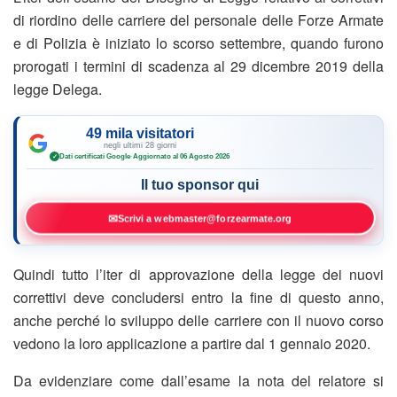
di riordino delle carriere del personale delle Forze Armate
e di Polizia è iniziato lo scorso settembre, quando furono
prorogati i termini di scadenza al 29 dicembre 2019 della
legge Delega.
49 mila visitatori
negli ultimi 28 giorni
Dati certificati Google
·
Aggiornato al 06 Agosto 2026
✓
Il tuo sponsor qui
✉
Scrivi a webmaster@forzearmate.org
Quindi tutto l’iter di approvazione della legge dei nuovi
correttivi deve concludersi entro la fine di questo anno,
anche perché lo sviluppo delle carriere con il nuovo corso
vedono la loro applicazione a partire dal 1 gennaio 2020.
Da evidenziare come dall’esame la nota del relatore si