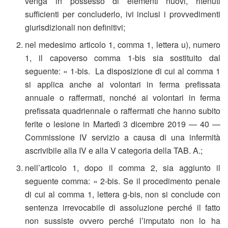
venga in possesso di elementi nuovi, ritenuti
sufficienti per concluderlo, ivi inclusi i provvedimenti
giurisdizionali non definitivi;
nel medesimo articolo 1, comma 1, lettera u), numero
1, il capoverso comma 1-bis sia sostituito dal
seguente: « 1-bis. La disposizione di cui al comma 1
si applica anche ai volontari in ferma prefissata
annuale o raffermati, nonché ai volontari in ferma
prefissata quadriennale o raffermati che hanno subito
ferite o lesione in Martedì 3 dicembre 2019 — 40 —
Commissione IV servizio a causa di una infermità
ascrivibile alla IV e alla V categoria della TAB. A.;
nell’articolo 1, dopo il comma 2, sia aggiunto il
seguente comma: « 2-bis. Se il procedimento penale
di cui al comma 1, lettera g-bis, non si conclude con
sentenza irrevocabile di assoluzione perché il fatto
non sussiste ovvero perché l’imputato non lo ha