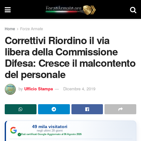
Home
Forze Armate
Correttivi Riordino il via
libera della Commissione
Difesa: Cresce il malcontento
del personale
by
Ufficio Stampa
Dicembre 4, 2019
49 mila visitatori
negli ultimi 28 giorni
Dati certificati Google
·
Aggiornato al 06 Agosto 2026
✓