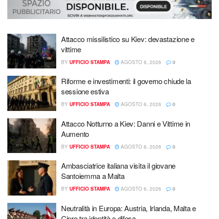
Attacco missilistico su Kiev: devastazione e
vittime
BY
UFFICIO STAMPA
AGOSTO 6, 2026
0
Riforme e investimenti: il governo chiude la
sessione estiva
BY
UFFICIO STAMPA
AGOSTO 6, 2026
0
Attacco Notturno a Kiev: Danni e Vittime in
Aumento
BY
UFFICIO STAMPA
AGOSTO 6, 2026
0
Ambasciatrice italiana visita il giovane
Santoiemma a Malta
BY
UFFICIO STAMPA
AGOSTO 6, 2026
0
Neutralità in Europa: Austria, Irlanda, Malta e
Cipro tra identità e difesa