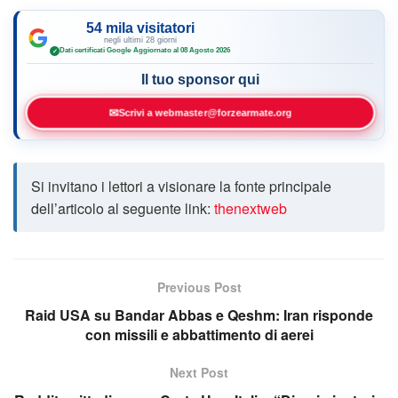
54 mila visitatori
negli ultimi 28 giorni
Dati certificati Google
·
Aggiornato al 08 Agosto 2026
✓
Il tuo sponsor qui
✉
Scrivi a webmaster@forzearmate.org
Si invitano i lettori a visionare la fonte principale
dell’articolo al seguente link:
thenextweb
Previous Post
Raid USA su Bandar Abbas e Qeshm: Iran risponde
con missili e abbattimento di aerei
Next Post