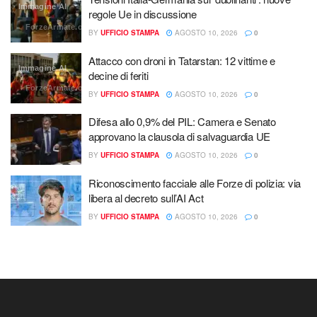
Immagine AI
regole Ue in discussione
ForzeArmate.org
BY
UFFICIO STAMPA
AGOSTO 10, 2026
0
Attacco con droni in Tatarstan: 12 vittime e
Immagine AI
decine di feriti
ForzeArmate.org
BY
UFFICIO STAMPA
AGOSTO 10, 2026
0
Difesa allo 0,9% del PIL: Camera e Senato
approvano la clausola di salvaguardia UE
BY
UFFICIO STAMPA
AGOSTO 10, 2026
0
Riconoscimento facciale alle Forze di polizia: via
libera al decreto sull’AI Act
BY
UFFICIO STAMPA
AGOSTO 10, 2026
0