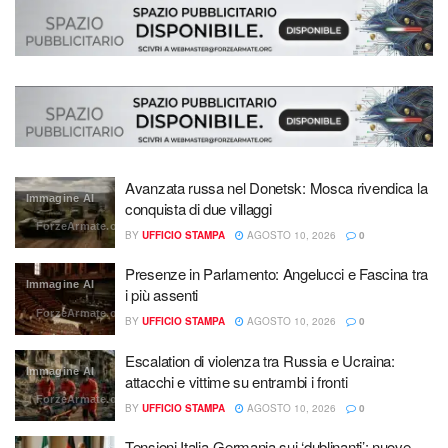
Avanzata russa nel Donetsk: Mosca rivendica la
Immagine AI
conquista di due villaggi
ForzeArmate.org
BY
UFFICIO STAMPA
AGOSTO 10, 2026
0
Presenze in Parlamento: Angelucci e Fascina tra
Immagine AI
i più assenti
ForzeArmate.org
BY
UFFICIO STAMPA
AGOSTO 10, 2026
0
Escalation di violenza tra Russia e Ucraina:
Immagine AI
attacchi e vittime su entrambi i fronti
ForzeArmate.org
BY
UFFICIO STAMPA
AGOSTO 10, 2026
0
Tensioni Italia-Germania sui ‘dublinanti’: nuove