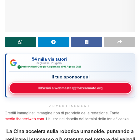
54 mila visitatori
negli ultimi 28 giorni
Dati certificati Google
·
Aggiornato al 08 Agosto 2026
✓
Il tuo sponsor qui
✉
Scrivi a webmaster@forzearmate.org
ADVERTISEMENT
Crediti immagine: immagine non di proprietà della redazione. Fonte:
media.thenextweb.com
. Utilizzo nel rispetto dei termini della fonte/licenza.
La Cina accelera sulla robotica umanoide, puntando a
replicare il successo già ottenuto nel settore dei veicoli