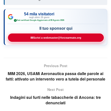
54 mila visitatori
negli ultimi 28 giorni
Dati certificati Google
·
Aggiornato al 08 Agosto 2026
✓
Il tuo sponsor qui
✉
Scrivi a webmaster@forzearmate.org
Previous Post
MIM 2026, USAMi Aeronautica passa dalle parole ai
fatti: attivato un intervento vero a tutela del personale
Next Post
Indagini sui furti nelle tabaccherie di Ancona: tre
denunciati