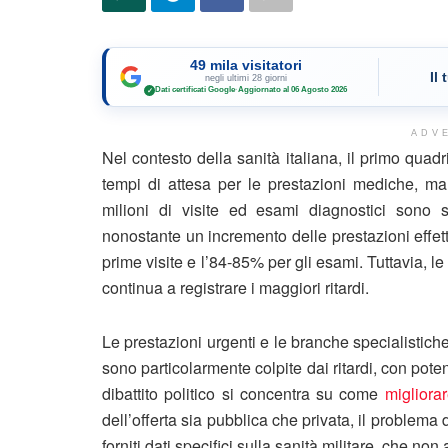
49 mila visitatori
Il
negli ultimi 28 giorni
Dati certificati Google
·
Aggiornato al 06 Agosto 2026
✓
ADV
Nel contesto della sanità italiana, il primo qua
tempi di attesa per le prestazioni mediche, ma
milioni di visite ed esami diagnostici sono st
nonostante un incremento delle prestazioni effett
prime visite e l’84-85% per gli esami. Tuttavia, le
continua a registrare i maggiori ritardi.
Le prestazioni urgenti e le branche specialistic
sono particolarmente colpite dai ritardi, con poten
dibattito politico si concentra su come
migliora
dell’offerta sia pubblica che privata, il problema 
forniti dati specifici sulla sanità militare, che no