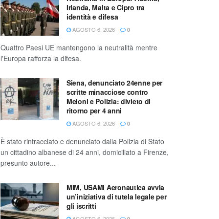
Irlanda, Malta e Cipro tra
identità e difesa
AGOSTO 6, 2026
0
Quattro Paesi UE mantengono la neutralità mentre
l'Europa rafforza la difesa.
Siena, denunciato 24enne per
scritte minacciose contro
Meloni e Polizia: divieto di
ritorno per 4 anni
AGOSTO 6, 2026
0
È stato rintracciato e denunciato dalla Polizia di Stato
un cittadino albanese di 24 anni, domiciliato a Firenze,
presunto autore...
MIM, USAMi Aeronautica avvia
un’iniziativa di tutela legale per
gli iscritti
AGOSTO 6, 2026
0