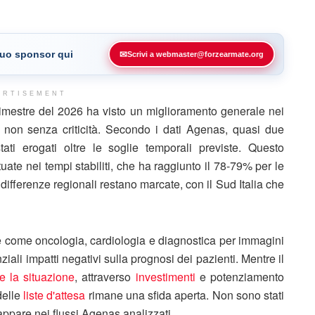
 tuo sponsor qui
✉
Scrivi a webmaster@forzearmate.org
ERTISEMENT
drimestre del 2026 ha visto un miglioramento generale nei
 non senza criticità. Secondo i dati Agenas, quasi due
ati erogati oltre le soglie temporali previste. Questo
uate nei tempi stabiliti, che ha raggiunto il 78-79% per le
 differenze regionali restano marcate, con il Sud Italia che
he come oncologia, cardiologia e diagnostica per immagini
ziali impatti negativi sulla prognosi dei pazienti. Mentre il
re la situazione
, attraverso
investimenti
e potenziamento
delle
liste d'attesa
rimane una sfida aperta. Non sono stati
n appare nei flussi Agenas analizzati.