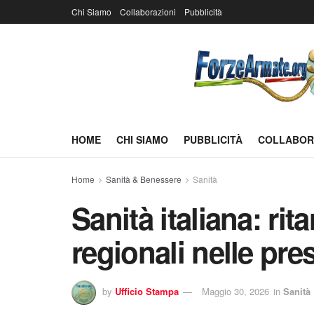
Chi Siamo
Collaborazioni
Pubblicità
HOME
CHI SIAMO
PUBBLICITÀ
COLLABOR
Home
Sanità & Benessere
Sanità
Sanità italiana: ri
regionali nelle pr
by
Ufficio Stampa
Maggio 30, 2026
in
Sanità