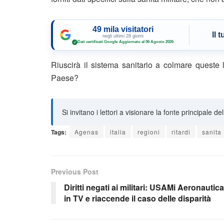
49 mila visitatori
Il 
negli ultimi 28 giorni
Dati certificati Google
·
Aggiornato al 06 Agosto 2026
✓
Riuscirà il sistema sanitario a colmare queste 
Paese?
Si invitano i lettori a visionare la fonte principale de
Tags:
Agenas
italia
regioni
ritardi
sanita
Previous Post
Diritti negati ai militari: USAMi Aeronautica
in TV e riaccende il caso delle disparità