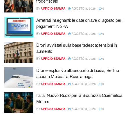
frode fiscale
BY
UFFICIO STAMPA
AGOSTO 8, 2026
0
Arretrati insegnanti: le date chiave di agosto per i
pagamenti NoiPA
BY
UFFICIO STAMPA
AGOSTO 8, 2026
0
Droni avvistati sulla base tedesca: tensioni in
aumento
BY
UFFICIO STAMPA
AGOSTO 8, 2026
0
Drone esplosivo all’aeroporto di Lipsia, Berlino
accusa Mosca: la Russia nega
BY
UFFICIO STAMPA
AGOSTO 8, 2026
0
Italia: Nuovo Ruolo per la Sicurezza Cibernetica
Militare
BY
UFFICIO STAMPA
AGOSTO 8, 2026
0