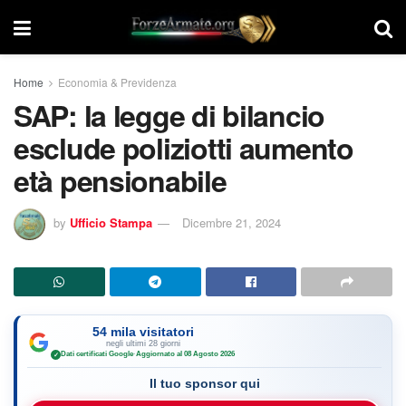
Home
Economia & Previdenza
SAP: la legge di bilancio
esclude poliziotti aumento
età pensionabile
by
Ufficio Stampa
Dicembre 21, 2024
54 mila visitatori
negli ultimi 28 giorni
Dati certificati Google
·
Aggiornato al 08 Agosto 2026
✓
Il tuo sponsor qui