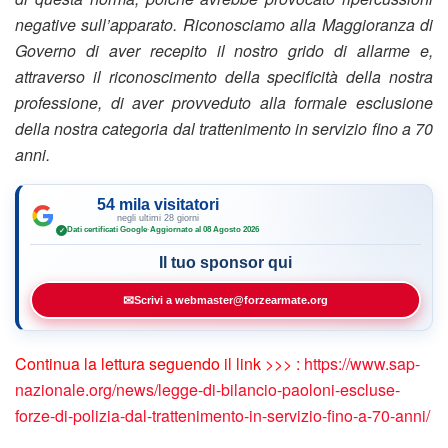
negative sull’apparato. Riconosciamo alla Maggioranza di
Governo di aver recepito il nostro grido di allarme e,
attraverso il riconoscimento della specificità della nostra
professione, di aver provveduto alla formale esclusione
della nostra categoria dal trattenimento in servizio fino a 70
anni.
54 mila visitatori
negli ultimi 28 giorni
Dati certificati Google
·
Aggiornato al 08 Agosto 2026
✓
Il tuo sponsor qui
✉
Scrivi a webmaster@forzearmate.org
Continua la lettura seguendo il link >>> :
https://www.sap-
nazionale.org/news/legge-di-bilancio-paoloni-escluse-
forze-di-polizia-dal-trattenimento-in-servizio-fino-a-70-anni/