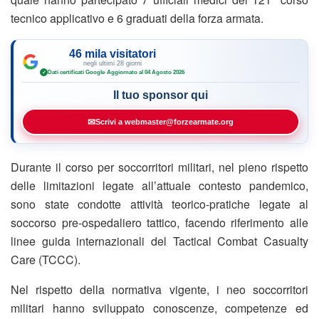
tecnico applicativo e 6 graduati della forza armata.
46 mila visitatori
negli ultimi 28 giorni
Dati certificati Google
·
Aggiornato al 04 Agosto 2026
✓
Il tuo sponsor qui
✉
Scrivi a webmaster@forzearmate.org
Durante il corso per soccorritori militari, nel pieno rispetto
delle limitazioni legate all’attuale contesto pandemico,
sono state condotte attività teorico-pratiche legate al
soccorso pre-ospedaliero tattico, facendo riferimento alle
linee guida internazionali del Tactical Combat Casualty
Care (TCCC).
Nel rispetto della normativa vigente, i neo soccorritori
militari hanno sviluppato conoscenze, competenze ed