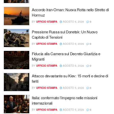
Accordo Iran-Oman: Nuova Rotta nello Stretto di
Hormuz
BY
UFFICIO STAMPA
AGOSTO 6, 2026
0
Pressione Russa sul Donetsk: Un Nuovo
Capitolo di Tensioni
BY
UFFICIO STAMPA
AGOSTO 5, 2026
0
Fiducia alla Camera sul Decreto Giustizia e
Migranti
BY
UFFICIO STAMPA
AGOSTO 5, 2026
0
Attacco devastante su Kiev: 15 morti e decine di
feriti
BY
UFFICIO STAMPA
AGOSTO 5, 2026
0
Italia: confermato l’impegno nelle missioni
internazionali
BY
UFFICIO STAMPA
AGOSTO 5, 2026
0