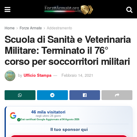
Home
Forze Armate
Addestramento
Scuola di Sanità e Veterinaria
Militare: Terminato il 76°
corso per soccorritori militari
by
Ufficio Stampa
Febbraio 14, 2021
46 mila visitatori
negli ultimi 28 giorni
Dati certificati Google
·
Aggiornato al 04 Agosto 2026
✓
Il tuo sponsor qui