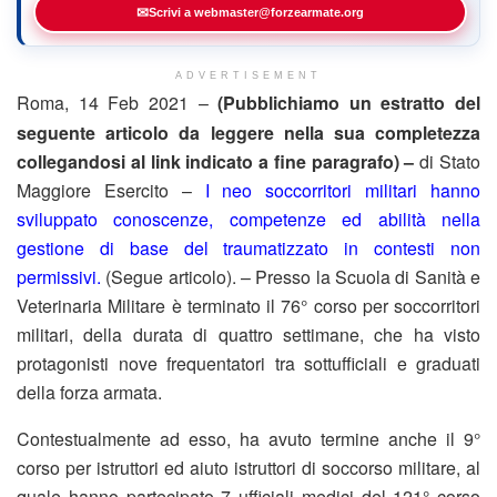
✉
Scrivi a webmaster@forzearmate.org
ADVERTISEMENT
Roma, 14 Feb 2021 –
(Pubblichiamo un estratto del
seguente articolo da leggere nella sua completezza
collegandosi al link indicato a fine paragrafo) –
di Stato
Maggiore Esercito –
I neo soccorritori militari hanno
sviluppato conoscenze, competenze ed abilità nella
gestione di base del traumatizzato in contesti non
permissivi.
(Segue articolo). – Presso la Scuola di Sanità e
Veterinaria Militare è terminato il 76° corso per soccorritori
militari, della durata di quattro settimane, che ha visto
protagonisti nove frequentatori tra sottufficiali e graduati
della forza armata.
Contestualmente ad esso, ha avuto termine anche il 9°
corso per istruttori ed aiuto istruttori di soccorso militare, al
quale hanno partecipato 7 ufficiali medici del 121° corso