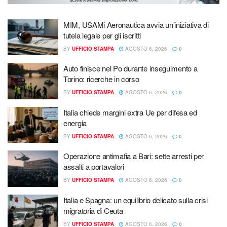
MIM, USAMi Aeronautica avvia un’iniziativa di
tutela legale per gli iscritti
BY
UFFICIO STAMPA
AGOSTO 6, 2026
0
Auto finisce nel Po durante inseguimento a
Torino: ricerche in corso
BY
UFFICIO STAMPA
AGOSTO 6, 2026
0
Italia chiede margini extra Ue per difesa ed
energia
BY
UFFICIO STAMPA
AGOSTO 6, 2026
0
Operazione antimafia a Bari: sette arresti per
assalti a portavalori
BY
UFFICIO STAMPA
AGOSTO 6, 2026
0
Italia e Spagna: un equilibrio delicato sulla crisi
migratoria di Ceuta
BY
UFFICIO STAMPA
AGOSTO 6, 2026
0