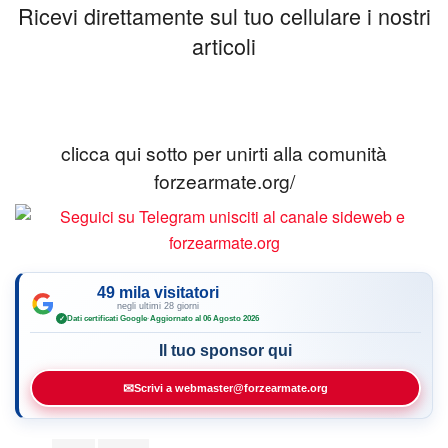
Ricevi direttamente sul tuo cellulare i nostri
articoli
clicca qui sotto per unirti alla comunità
forzearmate.org/
49 mila visitatori
negli ultimi 28 giorni
Dati certificati Google
·
Aggiornato al 06 Agosto 2026
✓
Il tuo sponsor qui
✉
Scrivi a webmaster@forzearmate.org