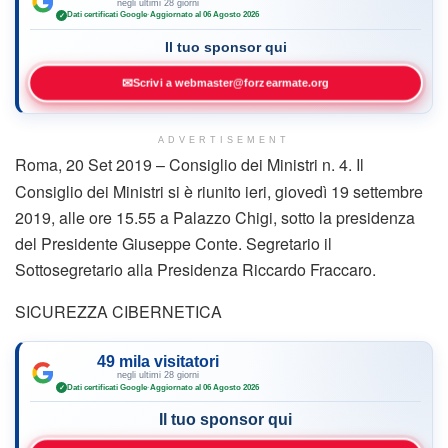
negli ultimi 28 giorni
Dati certificati Google
·
Aggiornato al 06 Agosto 2026
✓
Il tuo sponsor qui
✉
Scrivi a webmaster@forzearmate.org
ADVERTISEMENT
Roma, 20 Set 2019 – Consiglio dei Ministri n. 4. Il
Consiglio dei Ministri si è riunito ieri, giovedì 19 settembre
2019, alle ore 15.55 a Palazzo Chigi, sotto la presidenza
del Presidente Giuseppe Conte. Segretario il
Sottosegretario alla Presidenza Riccardo Fraccaro.
SICUREZZA CIBERNETICA
49 mila visitatori
negli ultimi 28 giorni
Dati certificati Google
·
Aggiornato al 06 Agosto 2026
✓
Il tuo sponsor qui