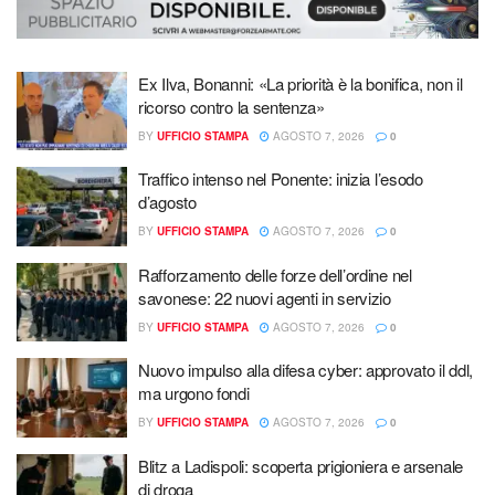
Ex Ilva, Bonanni: «La priorità è la bonifica, non il
ricorso contro la sentenza»
BY
UFFICIO STAMPA
AGOSTO 7, 2026
0
Traffico intenso nel Ponente: inizia l’esodo
d’agosto
BY
UFFICIO STAMPA
AGOSTO 7, 2026
0
Rafforzamento delle forze dell’ordine nel
savonese: 22 nuovi agenti in servizio
BY
UFFICIO STAMPA
AGOSTO 7, 2026
0
Nuovo impulso alla difesa cyber: approvato il ddl,
ma urgono fondi
BY
UFFICIO STAMPA
AGOSTO 7, 2026
0
Blitz a Ladispoli: scoperta prigioniera e arsenale
di droga