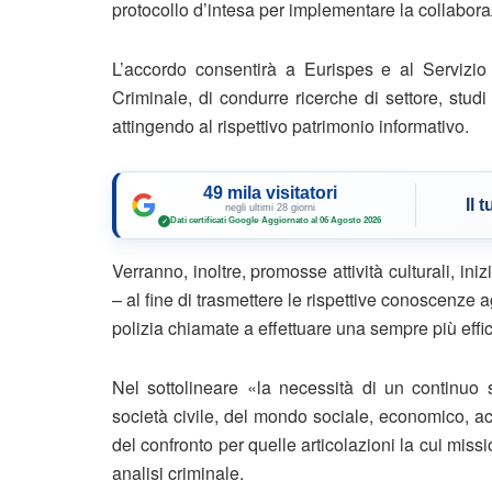
protocollo d’intesa per implementare la collaborazi
L’accordo consentirà a Eurispes e al Servizio a
Criminale, di condurre ricerche di settore, stud
attingendo al rispettivo patrimonio informativo.
49 mila visitatori
Il 
negli ultimi 28 giorni
Dati certificati Google
·
Aggiornato al 06 Agosto 2026
✓
Verranno, inoltre, promosse attività culturali, iniz
– al fine di trasmettere le rispettive conoscenze ag
polizia chiamate a effettuare una sempre più effi
Nel sottolineare «la necessità di un continuo s
società civile, del mondo sociale, economico, ac
del confronto per quelle articolazioni la cui missio
analisi criminale.