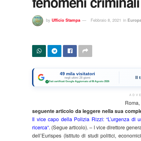
fenomeni criminali
by
Ufficio Stampa
Febbraio 8, 2021
in
Europ
49 mila visitatori
Il
negli ultimi 28 giorni
Dati certificati Google
·
Aggiornato al 06 Agosto 2026
✓
ADV
Roma
seguente articolo da leggere nella sua complet
Il vice capo della Polizia Rizzi: “L’urgenza di 
ricerca”.
(Segue articolo). – l vice direttore gener
dell’Eurispes (Istituto di studi politici, econom