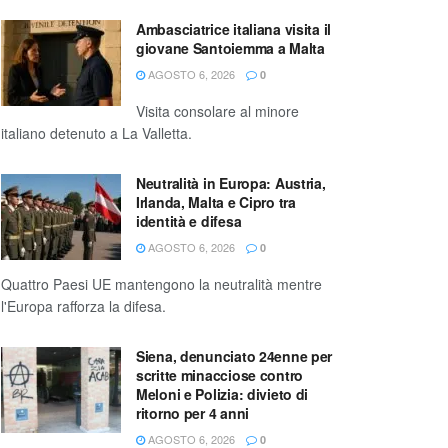
Ambasciatrice italiana visita il
giovane Santoiemma a Malta
AGOSTO 6, 2026
0
Visita consolare al minore
italiano detenuto a La Valletta.
Neutralità in Europa: Austria,
Irlanda, Malta e Cipro tra
identità e difesa
AGOSTO 6, 2026
0
Quattro Paesi UE mantengono la neutralità mentre
l'Europa rafforza la difesa.
Siena, denunciato 24enne per
scritte minacciose contro
Meloni e Polizia: divieto di
ritorno per 4 anni
AGOSTO 6, 2026
0