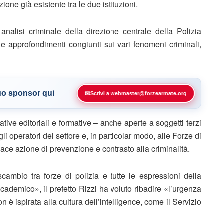
one già esistente tra le due istituzioni.
nalisi criminale della direzione centrale della Polizia
i e approfondimenti congiunti sui vari fenomeni criminali,
tuo sponsor qui
✉
Scrivi a webmaster@forzearmate.org
iative editoriali e formative – anche aperte a soggetti terzi
li operatori del settore e, in particolar modo, alle Forze di
cace azione di prevenzione e contrasto alla criminalità.
cambio tra forze di polizia e tutte le espressioni della
cademico», il prefetto Rizzi ha voluto ribadire «l’urgenza
n è ispirata alla cultura dell’intelligence, come il Servizio