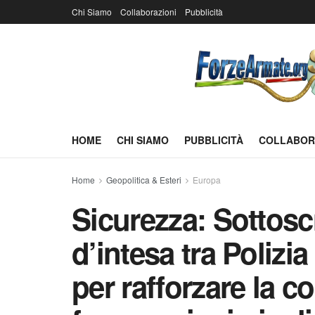
Chi Siamo
Collaborazioni
Pubblicità
HOME
CHI SIAMO
PUBBLICITÀ
COLLABOR
Home
Geopolitica & Esteri
Europa
Sicurezza: Sottoscr
d’intesa tra Polizi
per rafforzare la 