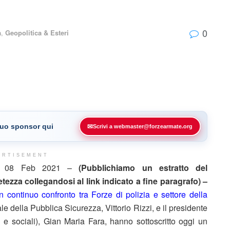
0
a
,
Geopolitica & Esteri
 tuo sponsor qui
✉
Scrivi a webmaster@forzearmate.org
ERTISEMENT
, 08 Feb 2021 –
(Pubblichiamo un estratto del
ezza collegandosi al link indicato a fine paragrafo) –
un continuo confronto tra Forze di polizia e settore della
ale della Pubblica Sicurezza, Vittorio Rizzi, e il presidente
ici e sociali), Gian Maria Fara, hanno sottoscritto oggi un