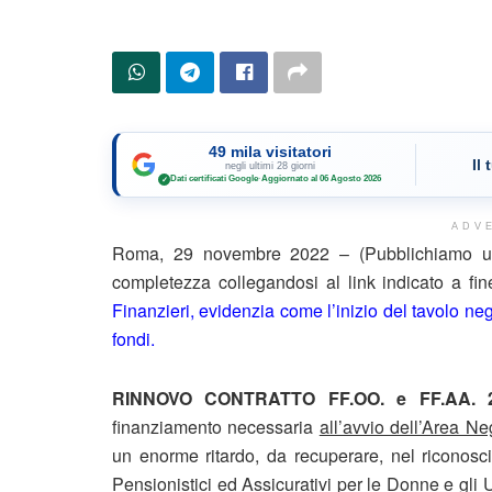
49 mila visitatori
Il
negli ultimi 28 giorni
Dati certificati Google
·
Aggiornato al 06 Agosto 2026
✓
ADV
Roma, 29 novembre 2022 – (Pubblichiamo un 
completezza collegandosi al link indicato a f
Finanzieri, evidenzia come l’inizio del tavolo neg
fondi.
RINNOVO CONTRATTO FF.OO. e FF.AA. 
finanziamento necessaria
all’avvio dell’Area Ne
un enorme ritardo, da recuperare, nel riconosci
Pensionistici ed Assicurativi per le Donne e gl