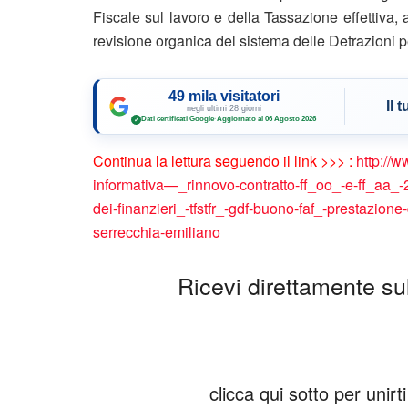
Fiscale sul lavoro e della Tassazione effettiva, 
revisione organica del sistema delle Detrazioni p
49 mila visitatori
Il 
negli ultimi 28 giorni
Dati certificati Google
·
Aggiornato al 06 Agosto 2026
✓
Continua la lettura seguendo il link >>> :
http://
informativa—_rinnovo-contratto-ff_oo_-e-ff_aa_-20
dei-finanzieri_-tfstfr_-gdf-buono-faf_-prestazione-
serrecchia-emiliano_
Ricevi direttamente sul 
clicca qui sotto per unir