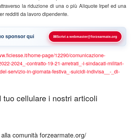
attraverso la riduzione di una o più Aliquote Irpef ed una
er redditi da lavoro dipendente.
tuo sponsor qui
✉
Scrivi a webmaster@forzearmate.org
www.ficiesse.it/home-page/12290/comunicazione-
22-2024_-contratto-19-21-arretrati_-i-sindacati-militari-
del-servizio-in-giornata-festiva_-suicidi-indivisa__-_di-
tuo cellulare i nostri articoli
ti alla comunità forzearmate.org/