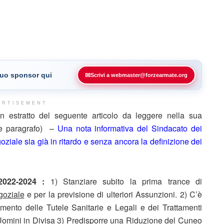
 tuo sponsor qui
✉
Scrivi a webmaster@forzearmate.org
ERTISEMENT
estratto del seguente articolo da leggere nella sua
ine paragrafo) –
Una nota informativa del Sindacato dei
oziale sia già in ritardo e senza ancora la definizione dei
2022-2024 :
1) Stanziare subito la prima trance di
goziale
e per la previsione di ulteriori Assunzioni. 2) C’è
mento delle Tutele Sanitarie e Legali e dei Trattamenti
i Uomini in Divisa 3) Predisporre una Riduzione del Cuneo