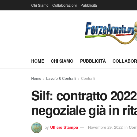
Chi Siamo
Collaborazioni
Pubblicità
HOME
CHI SIAMO
PUBBLICITÀ
COLLABOR
Home
Lavoro & Contratti
Contratti
Silf: contratto 202
negoziale già in ri
by
Ufficio Stampa
Novembre 29, 2022
in
Cont