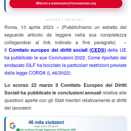
✉
Scrivi a webmaster@forzearmate.org
ADVERTISEMENT
Roma, 13 aprile 2023 – (Pubblichiamo un estratto del
seguente articolo da leggere nella sua completezza
collegandosi al link indicato a fine paragrafo) –
Il
Comitato europeo dei diritti sociali (
CEDS
)
della UE
ha pubblicato le sue Conclusioni 2022. Come riportato dal
sindacato SILF ha bocciato le particolari restrizioni previste
dalla legge CORDA (L.46/2022).
Lo scorso 22 marzo il Comitato Europeo dei Diritti
Sociali ha pubblicato le conclusioni
annuali
relative alle
questioni aperte con gli Stati membri relativamente ai diritti
dei lavoratori.
46 mila visitatori
negli ultimi 28 giorni
Dati certificati Google
·
Aggiornato al 04 Agosto 2026
✓