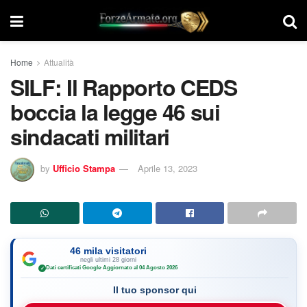
Home
Attualità
SILF: Il Rapporto CEDS
boccia la legge 46 sui
sindacati militari
by
Ufficio Stampa
Aprile 13, 2023
46 mila visitatori
negli ultimi 28 giorni
Dati certificati Google
·
Aggiornato al 04 Agosto 2026
✓
Il tuo sponsor qui