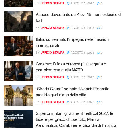
BY
UFFICIO STAMPA
AGOSTO 5, 2026
0
Attacco devastante su Kiev: 15 morti e decine di
feriti
BY
UFFICIO STAMPA
AGOSTO 5, 2026
0
Italia: confermato l’impegno nelle missioni
internazionali
BY
UFFICIO STAMPA
AGOSTO 5, 2026
0
Crosetto: Difesa europea più integrata e
complementare alla NATO
BY
UFFICIO STAMPA
AGOSTO 5, 2026
0
“Strade Sicure” compie 18 anni: l’Esercito
presidio quotidiano delle città
BY
UFFICIO STAMPA
AGOSTO 5, 2026
0
Stipendi militari, gli aumenti netti dal 2027: le
tabelle per grado di Esercito, Marina,
Aeronautica, Carabinieri e Guardia di Finanza