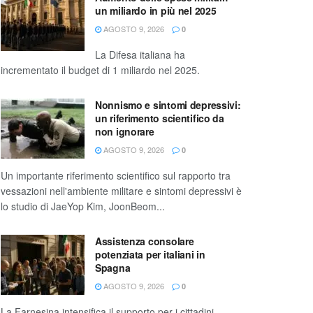
un miliardo in più nel 2025
AGOSTO 9, 2026
0
La Difesa italiana ha
incrementato il budget di 1 miliardo nel 2025.
Nonnismo e sintomi depressivi:
un riferimento scientifico da
non ignorare
AGOSTO 9, 2026
0
Un importante riferimento scientifico sul rapporto tra
vessazioni nell'ambiente militare e sintomi depressivi è
lo studio di JaeYop Kim, JoonBeom...
Assistenza consolare
potenziata per italiani in
Spagna
AGOSTO 9, 2026
0
La Farnesina intensifica il supporto per i cittadini