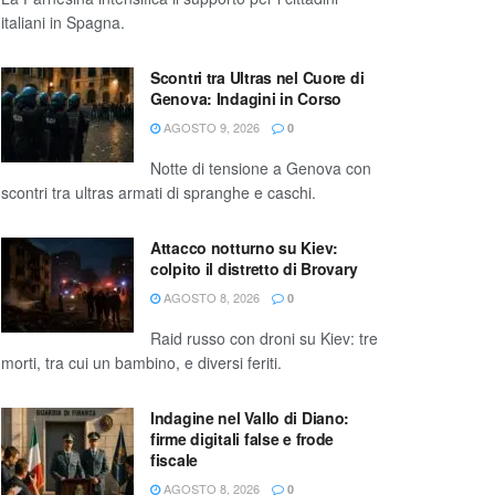
italiani in Spagna.
Scontri tra Ultras nel Cuore di
Genova: Indagini in Corso
AGOSTO 9, 2026
0
Notte di tensione a Genova con
scontri tra ultras armati di spranghe e caschi.
Attacco notturno su Kiev:
colpito il distretto di Brovary
AGOSTO 8, 2026
0
Raid russo con droni su Kiev: tre
morti, tra cui un bambino, e diversi feriti.
Indagine nel Vallo di Diano:
firme digitali false e frode
fiscale
AGOSTO 8, 2026
0