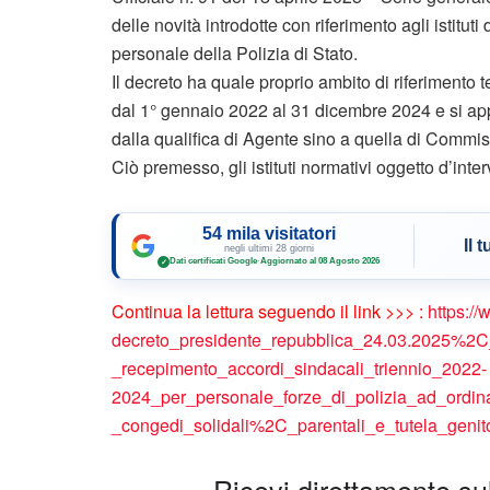
delle novità introdotte con riferimento agli istituti
personale della Polizia di Stato.
Il decreto ha quale proprio ambito di riferimento 
dal 1° gennaio 2022 al 31 dicembre 2024 e si appl
dalla qualifica di Agente sino a quella di Commi
Ciò premesso, gli istituti normativi oggetto d’inte
54 mila visitatori
Il 
negli ultimi 28 giorni
Dati certificati Google
·
Aggiornato al 08 Agosto 2026
✓
Continua la lettura seguendo il link >>> :
https://
decreto_presidente_repubblica_24.03.2025%2C
_recepimento_accordi_sindacali_triennio_2022-
2024_per_personale_forze_di_polizia_ad_ordina
_congedi_solidali%2C_parentali_e_tutela_genito
Ricevi direttamente sul 