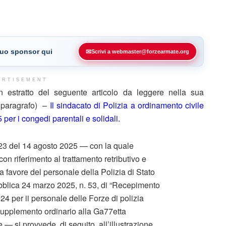
 tuo sponsor qui
✉
Scrivi a webmaster@forzearmate.org
ERTISEMENT
estratto del seguente articolo da leggere nella sua
e paragrafo) –
Il sindacato di Polizia a ordinamento civile
per i congedi parentali e solidali.
23 del 14 agosto 2025 — con la quale
 con riferimento al trattamento retributivo e
a favore del personale della Polizia di Stato
bblica 24 marzo 2025, n. 53, di “Recepimento
024 per ii personale delle Forze di polizia
 supplemento ordinario alla Ga77etta
 — si provvede, di seguito, all’illustrazione