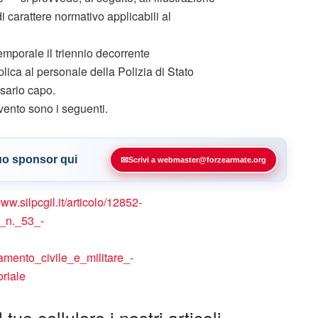
 di carattere normativo applicabili al
temporale il triennio decorrente
ica al personale della Polizia di Stato
ssario capo.
rvento sono i seguenti.
tuo sponsor qui
✉
Scrivi a webmaster@forzearmate.org
www.silpcgil.it/articolo/12852-
_n._53_-
mento_civile_e_militare_-
riale
tuo cellulare i nostri articoli