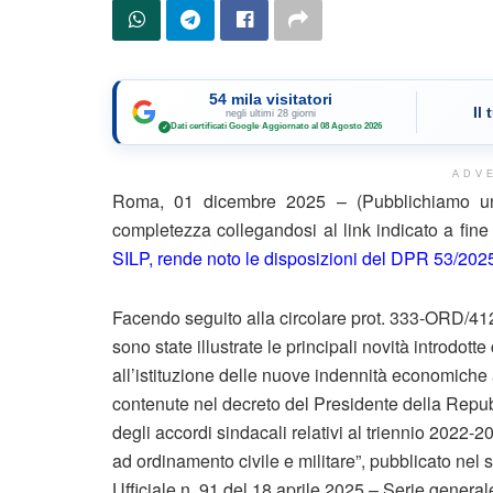
54 mila visitatori
Il
negli ultimi 28 giorni
Dati certificati Google
·
Aggiornato al 08 Agosto 2026
✓
ADV
Roma, 01 dicembre 2025 – (Pubblichiamo un 
completezza collegandosi al link indicato a fin
SILP, rende noto le disposizioni del DPR 53/2025 
Facendo seguito alla circolare prot. 333-ORD/41
sono state illustrate le principali novità introdotte
all’istituzione delle nuove indennità economiche 
contenute nel decreto del Presidente della Repu
degli accordi sindacali relativi al triennio 2022-2
ad ordinamento civile e militare”, pubblicato nel
Ufficiale n. 91 del 18 aprile 2025 – Serie generale