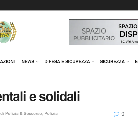
AZIONI
NEWS
DIFESA E SICUREZZA
SICUREZZA
E
tali e solidali
0
 di Polizia & Soccorso
,
Polizia