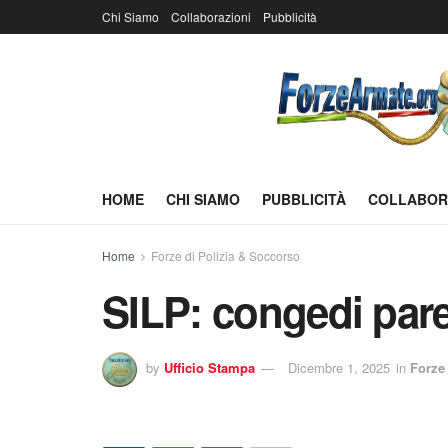
Chi Siamo
Collaborazioni
Pubblicità
HOME
CHI SIAMO
PUBBLICITÀ
COLLABOR
Home
Forze di Polizia & Soccorso
SILP: congedi paren
by
Ufficio Stampa
Dicembre 1, 2025
in
Forze