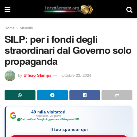
Home
Attualità
SILP: per i fondi degli
straordinari dal Governo solo
propaganda
by
Ufficio Stampa
Ottobre 23, 2024
49 mila visitatori
negli ultimi 28 giorni
Dati certificati Google
·
Aggiornato al 06 Agosto 2026
✓
Il tuo sponsor qui