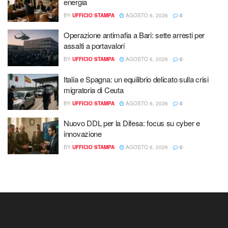
energia
BY
UFFICIO STAMPA
AGOSTO 6, 2026
0
Operazione antimafia a Bari: sette arresti per
assalti a portavalori
BY
UFFICIO STAMPA
AGOSTO 6, 2026
0
Italia e Spagna: un equilibrio delicato sulla crisi
migratoria di Ceuta
BY
UFFICIO STAMPA
AGOSTO 6, 2026
0
Nuovo DDL per la Difesa: focus su cyber e
innovazione
BY
UFFICIO STAMPA
AGOSTO 6, 2026
0