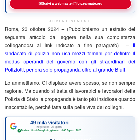
✉
Scrivi a webmaster@forzearmate.org
ADVERTISEMENT
Roma, 23 ottobre 2024 – (Pubblichiamo un estratto del
seguente articolo da leggere nella sua completezza
collegandosi al link indicato a fine paragrafo) –
Il
sindacato di polizia non usa mezzi termini per definire il
modus operandi del governo con gli straordinari dei
Poliziotti, per ora solo propaganda oltre al grande Bluff.
Lo ammettiamo. Ci dispiace avere spesso, se non sempre
ragione. Ma quando si tratta di lavoratrici e lavoratori della
Polizia di Stato la propaganda è tanto più insidiosa quando
inaccettabile, perché fatta sulla pelle viva dei colleghi.
49 mila visitatori
negli ultimi 28 giorni
Dati certificati Google
·
Aggiornato al 06 Agosto 2026
✓