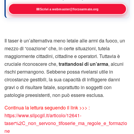
✉
Scrivi a webmaster@forzearmate.org
Il taser è un’alternativa meno letale alle armi da fuoco, un
mezzo di “coazione” che, in certe situazioni, tutela
maggiormente cittadini, cittadine e operatori. Tuttavia è
cruciale riconoscere che,
trattandosi di un’arma
, alcuni
rischi permangono. Sebbene possa rivelarsi utile in
circostanze gestibili, la sua capacità di
infliggere danni
gravi o di risultare fatale, soprattutto in soggetti con
patologie preesistenti, non può essere esclusa.
Continua la lettura seguendo il link >>> :
https://www.silpcgil.it/articolo/12641-
taser%2C_non_servono_tifoserie_ma_regole_e_formazio
ne