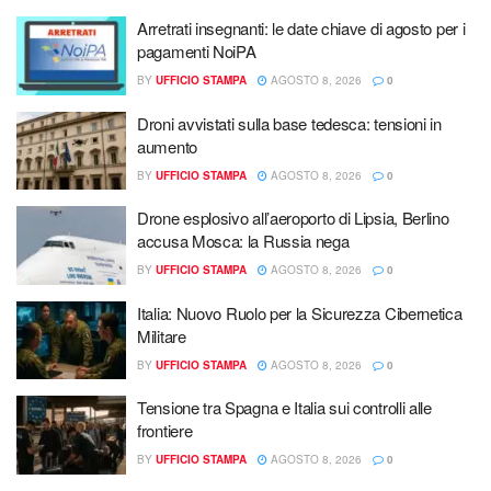
Arretrati insegnanti: le date chiave di agosto per i
pagamenti NoiPA
BY
UFFICIO STAMPA
AGOSTO 8, 2026
0
Droni avvistati sulla base tedesca: tensioni in
aumento
BY
UFFICIO STAMPA
AGOSTO 8, 2026
0
Drone esplosivo all’aeroporto di Lipsia, Berlino
accusa Mosca: la Russia nega
BY
UFFICIO STAMPA
AGOSTO 8, 2026
0
Italia: Nuovo Ruolo per la Sicurezza Cibernetica
Militare
BY
UFFICIO STAMPA
AGOSTO 8, 2026
0
Tensione tra Spagna e Italia sui controlli alle
frontiere
BY
UFFICIO STAMPA
AGOSTO 8, 2026
0