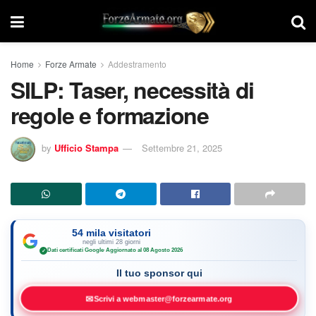
Home
Forze Armate
Addestramento
SILP: Taser, necessità di
regole e formazione
by
Ufficio Stampa
Settembre 21, 2025
54 mila visitatori
negli ultimi 28 giorni
Dati certificati Google
·
Aggiornato al 08 Agosto 2026
✓
Il tuo sponsor qui
✉
Scrivi a webmaster@forzearmate.org