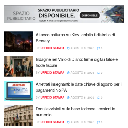
Attacco notturno su Kiev: colpito il distretto di
Brovary
BY
UFFICIO STAMPA
AGOSTO 8, 2026
0
Indagine nel Vallo di Diano: firme digitali false e
frode fiscale
BY
UFFICIO STAMPA
AGOSTO 8, 2026
0
Arretrati insegnanti: le date chiave di agosto per i
pagamenti NoiPA
BY
UFFICIO STAMPA
AGOSTO 8, 2026
0
Droni avvistati sulla base tedesca: tensioni in
aumento
BY
UFFICIO STAMPA
AGOSTO 8, 2026
0