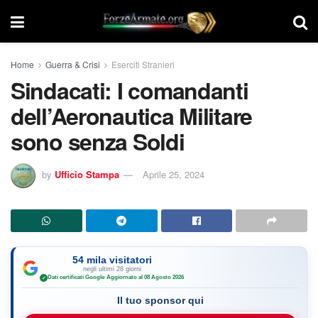
Home
Guerra & Crisi
Eserciti Stranieri
Sindacati: I comandanti
dell’Aeronautica Militare
sono senza Soldi
by
Ufficio Stampa
Aprile 25, 2024
54 mila visitatori
negli ultimi 28 giorni
Dati certificati Google
·
Aggiornato al 08 Agosto 2026
✓
Il tuo sponsor qui