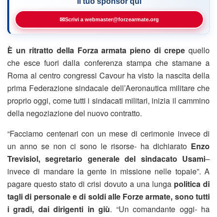
Il tuo sponsor qui
✉
Scrivi a webmaster@forzearmate.org
È un ritratto della Forza armata pieno di crepe
quello
che esce fuori dalla conferenza stampa che stamane a
Roma al centro congressi Cavour ha visto la nascita della
prima Federazione sindacale dell’Aeronautica militare che
proprio oggi, come tutti i sindacati militari, inizia il cammino
della negoziazione del nuovo contratto.
“Facciamo centenari con un mese di cerimonie invece di
un anno se non ci sono le risorse- ha dichiarato
Enzo
Trevisiol, segretario generale del sindacato Usami
–
invece di mandare la gente in missione nelle topaie”. A
pagare questo stato di crisi dovuto a una lunga
politica di
tagli di personale e di soldi alle Forze armate, sono tutti
i gradi, dai dirigenti in giù
. “Un comandante oggi- ha