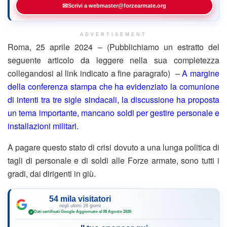
✉
Scrivi a webmaster@forzearmate.org
ADVERTISEMENT
Roma, 25 aprile 2024 – (Pubblichiamo un estratto del
seguente articolo da leggere nella sua completezza
collegandosi al link indicato a fine paragrafo) –
A margine
della conferenza stampa che ha evidenziato la comunione
di intenti tra tre sigle sindacali, la discussione ha proposta
un tema importante, mancano soldi per gestire personale e
installazioni militari.
A pagare questo stato di crisi dovuto a una lunga politica di
tagli di personale e di soldi alle Forze armate, sono tutti i
gradi, dai dirigenti in giù.
54 mila visitatori
negli ultimi 28 giorni
Dati certificati Google
·
Aggiornato al 08 Agosto 2026
✓