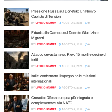
Pressione Russa sul Donetsk: Un Nuovo
Capitolo di Tensioni
BY
UFFICIO STAMPA
AGOSTO 5, 2026
0
Fiducia alla Camera sul Decreto Giustizia e
Migranti
BY
UFFICIO STAMPA
AGOSTO 5, 2026
0
Attacco devastante su Kiev: 15 morti e decine di
feriti
BY
UFFICIO STAMPA
AGOSTO 5, 2026
0
Italia: confermato l’impegno nelle missioni
internazionali
BY
UFFICIO STAMPA
AGOSTO 5, 2026
0
Crosetto: Difesa europea più integrata e
complementare alla NATO
BY
UFFICIO STAMPA
AGOSTO 5, 2026
0