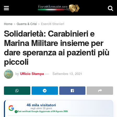
Home
Guerra & Crisi
Eserciti Stranieri
Solidarietà: Carabinieri e
Marina Militare insieme per
dare speranza ai pazienti più
piccoli
by
Ufficio Stampa
Settembre 13, 2021
46 mila visitatori
negli ultimi 28 giorni
Dati certificati Google
·
Aggiornato al 04 Agosto 2026
✓