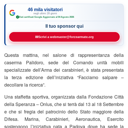
46 mila visitatori
negli ultimi 28 giorni
Dati certificati Google
·
Aggiornato al 04 Agosto 2026
✓
Il tuo sponsor qui
✉
Scrivi a webmaster@forzearmate.org
Questa mattina, nel salone di rappresentanza della
caserma Palidoro, sede del Comando unità mobili
specializzate dell’Arma dei carabinieri, è stata presentata
la terza edizione dell’iniziativa “Facciamo salpare –
decollare la ricerca”.
Una staffetta sportiva, organizzata dalla Fondazione Città
della Speranza – Onlus, che si terrà dal 13 al 18 Settembre
e che si fregia del patrocinio dello Stato maggiore della
Difesa. Marina, Carabinieri, Aeronautica, Esercito
sostengono l’iniziativa nata a Padova dove ha sede la